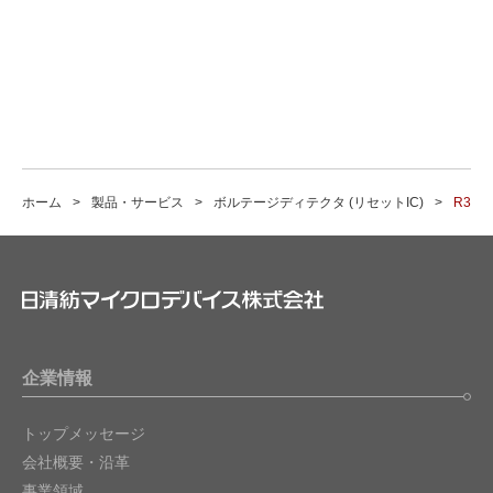
ホーム
製品・サービス
ボルテージディテクタ (リセットIC)
R311
企業情報
トップメッセージ
会社概要・沿革
事業領域