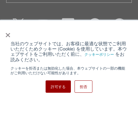
×
当社のウェブサイトでは、お客様に最適な状態でご利用
個人情報保護について
ウェブサイト利用規約
いただくためクッキー (Cookie) を使用しています。本ウ
ェブサイトをご利用いただく前に、
をお
クッキーポリシー
クッキーポリシー
サイトマップ
読みください。
クッキーを拒否または無効化した場合、本ウェブサイトの一部の機能
日清紡ホールディングス
がご利用いただけない可能性があります。
許可する
拒否
Copyright ⓒ Nisshinbo Micro Devices Inc. All Rights Reserved.