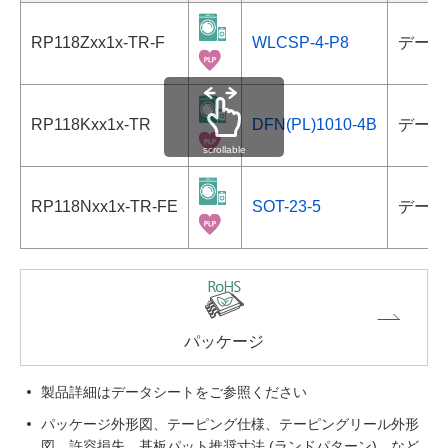
RP118Zxx1x-TR-F
WLCSP-4-P8
データ
RP118Kxx1x-TR
DFN(PL)1010-4B
データ
scrollable
RP118Nxx1x-TR-FE
SOT-23-5
データ
パッケージ
製品詳細はデータシートをご参照ください
パッケージ外形図、テーピング仕様、テーピングリール外形
図、許容損失、基板パット推奨寸法 (ランドパターン)、など