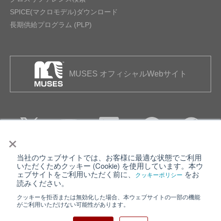
SPICE(マクロモデル)ダウンロード
長期供給プログラム (PLP)
MUSES オフィシャルWebサイト
×
当社のウェブサイトでは、お客様に最適な状態でご利用
個人情報保護について
ウェブサイト利用規約
いただくためクッキー (Cookie) を使用しています。本ウ
ェブサイトをご利用いただく前に、
をお
クッキーポリシー
クッキーポリシー
サイトマップ
読みください。
クッキーを拒否または無効化した場合、本ウェブサイトの一部の機能
日清紡ホールディングス
がご利用いただけない可能性があります。