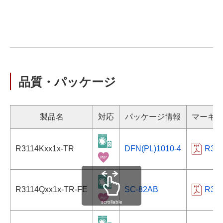
品質・パッケージ
製品名
対応
パッケージ情報
マーキ
R3114Kxx1x-TR
DFN(PL)1010-4
R31
R3114Qxx1x-TR-FE
SC-82AB
R31
scrollable