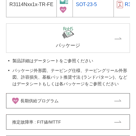
R3114Nxx1x-TR-FE
SOT-23-5
R31
パッケージ
製品詳細はデータシートをご参照ください
パッケージ外形図、テーピング仕様、テーピングリール外形
図、許容損失、基板パット推奨寸法 (ランドパターン)、など
はデータシートもしくは各パッケージをご参照ください
長期供給プログラム
推定故障率 : FIT値/MTTF