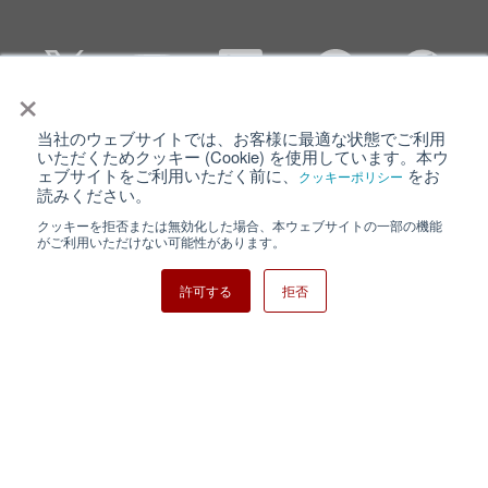
×
当社のウェブサイトでは、お客様に最適な状態でご利用
個人情報保護について
ウェブサイト利用規約
いただくためクッキー (Cookie) を使用しています。本ウ
ェブサイトをご利用いただく前に、
をお
クッキーポリシー
クッキーポリシー
サイトマップ
読みください。
クッキーを拒否または無効化した場合、本ウェブサイトの一部の機能
日清紡ホールディングス
がご利用いただけない可能性があります。
許可する
拒否
Copyright ⓒ Nisshinbo Micro Devices Inc. All Rights Reserved.