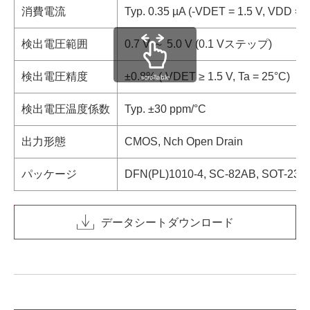
消費電流
Typ. 0.35 µA (-VDET = 1.5 V, VDD =
検出電圧範囲
0.7 V ～ 5.0 V (0.1 Vステップ)
検出電圧精度
±0.8% (-VDET ≥ 1.5 V, Ta = 25°C)
scrollable
検出電圧温度係数
Typ. ±30 ppm/°C
出力形態
CMOS, Nch Open Drain
パッケージ
DFN(PL)1010-4, SC-82AB, SOT-23-5
データシートダウンロード