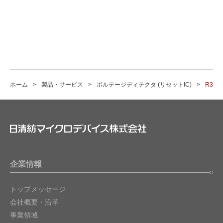
ホーム
製品・サービス
ボルテージディテクタ (リセットIC)
R311
企業情報
トップメッセージ
会社概要・沿革
事業領域