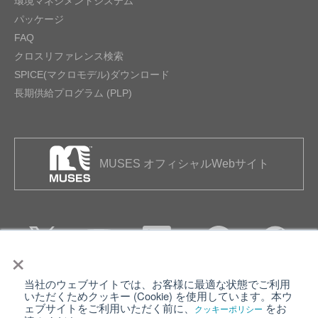
環境マネジメントシステム
パッケージ
FAQ
クロスリファレンス検索
SPICE(マクロモデル)ダウンロード
長期供給プログラム (PLP)
MUSES オフィシャルWebサイト
×
当社のウェブサイトでは、お客様に最適な状態でご利用
個人情報保護について
ウェブサイト利用規約
いただくためクッキー (Cookie) を使用しています。本ウ
ェブサイトをご利用いただく前に、
をお
クッキーポリシー
クッキーポリシー
サイトマップ