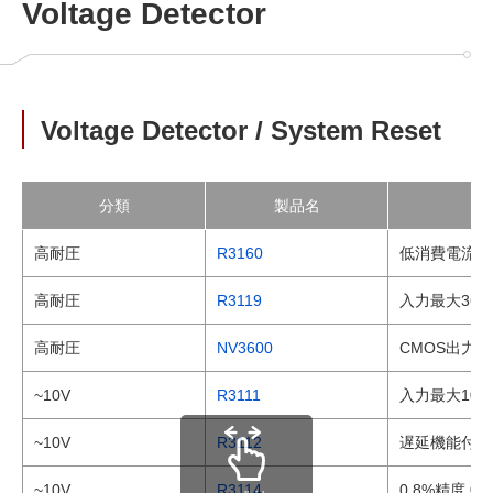
Voltage Detector
Voltage Detector / System Reset
分類
製品名
高耐圧
R3160
低消費電流 
高耐圧
R3119
入力最大36
高耐圧
NV3600
CMOS出力対
~10V
R3111
入力最大10
~10V
R3112
遅延機能付き
~10V
R3114
0.8%精度 