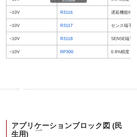
scrollable
~10V
R3116
遅延機能付き 
~10V
R3117
センス端子分
~10V
R3118
SENSE端
~10V
RP300
0.8%精度
アプリケーションブロック図 (民
生用)