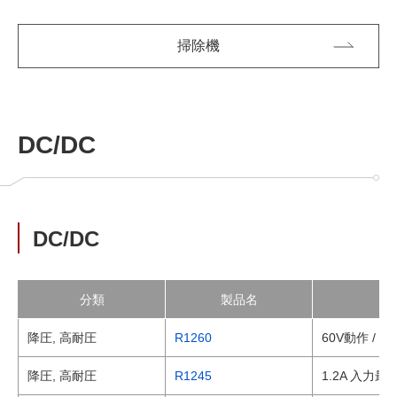
掃除機
DC/DC
DC/DC
分類
製品名
降圧, 高耐圧
R1260
60V動作 /
降圧, 高耐圧
R1245
1.2A 入力最