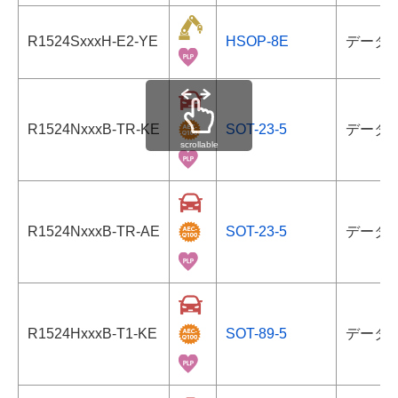
R1524SxxxH-E2-YE
HSOP-8E
データ
R1524NxxxB-TR-KE
SOT-23-5
データ
scrollable
R1524NxxxB-TR-AE
SOT-23-5
データ
R1524HxxxB-T1-KE
SOT-89-5
データ