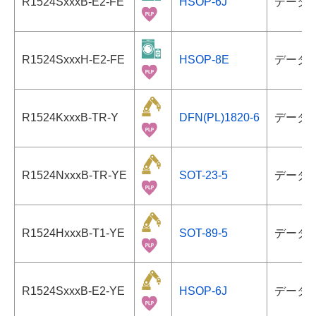
R1524SxxxB-E2-FE
HSOP-6J
データ
R1524SxxxH-E2-FE
HSOP-8E
データ
R1524KxxxB-TR-Y
DFN(PL)1820-6
データ
R1524NxxxB-TR-YE
SOT-23-5
データ
R1524HxxxB-T1-YE
SOT-89-5
データ
R1524SxxxB-E2-YE
HSOP-6J
データ