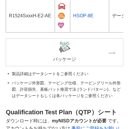
R1524SxxxH-E2-AE
HSOP-8E
データ
パッケージ
製品詳細はデータシートをご参照ください
パッケージ外形図、テーピング仕様、テーピングリール外形
図、許容損失、基板パット推奨寸法 (ランドパターン)、など
はデータシートもしくは各パッケージをご参照ください
Qualification Test Plan（QTP）シート
ダウンロード時には、
myNISDアカウントが必要
です。
アカウントをお持ちでない方は
事前にご登録をお願いし