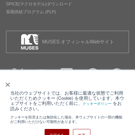
SPICE(マクロモデル)ダウンロード
長期供給プログラム (PLP)
MUSES オフィシャルWebサイト
×
当社のウェブサイトでは、お客様に最適な状態でご利用
個人情報保護について
ウェブサイト利用規約
いただくためクッキー (Cookie) を使用しています。本ウ
ェブサイトをご利用いただく前に、
をお
クッキーポリシー
クッキーポリシー
サイトマップ
読みください。
クッキーを拒否または無効化した場合、本ウェブサイトの一部の機能
日清紡ホールディングス
がご利用いただけない可能性があります。
許可する
拒否