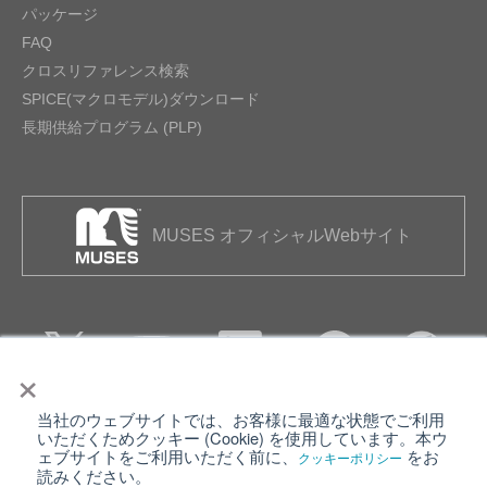
パッケージ
FAQ
クロスリファレンス検索
SPICE(マクロモデル)ダウンロード
長期供給プログラム (PLP)
MUSES オフィシャルWebサイト
×
当社のウェブサイトでは、お客様に最適な状態でご利用
個人情報保護について
ウェブサイト利用規約
いただくためクッキー (Cookie) を使用しています。本ウ
ェブサイトをご利用いただく前に、
をお
クッキーポリシー
クッキーポリシー
サイトマップ
読みください。