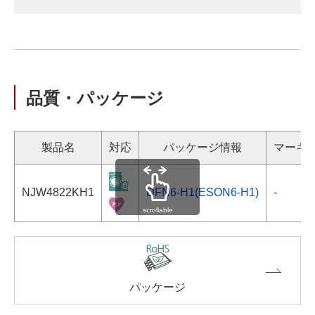
品質・パッケージ
製品名
対応
パッケージ情報
マーキ
NJW4822KH1
DFN6-H1(ESON6-H1)
-
scrollable
パッケージ