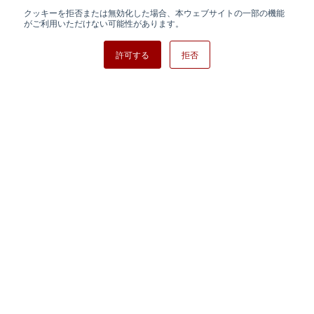
クッキーを拒否または無効化した場合、本ウェブサイトの一部の機能
日清紡ホールディングス
がご利用いただけない可能性があります。
許可する
拒否
Copyright ⓒ Nisshinbo Micro Devices Inc. All Rights Reserved.