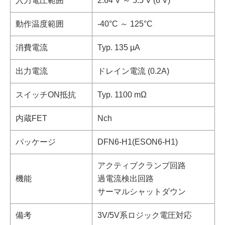
入力電圧範囲
2.64 V ～ 5.5 V (6 V)
動作温度範囲
-40°C ～ 125°C
消費電流
Typ. 135 µA
出力電流
ドレイン電流 (0.2A)
スイッチON抵抗
Typ. 1100 mΩ
内蔵FET
Nch
パッケージ
DFN6-H1(ESON6-H1)
アクティブクランプ回路
機能
過電流検出回路
サーマルシャットダウン
備考
3V/5V系ロジック電圧対応