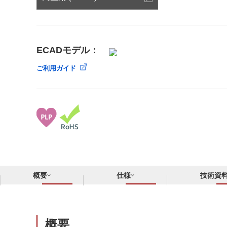
サステナビリティ
クロスリファレンス検索
コンプライアンス通報窓口
あなたの設計に合わせたサポートコンテンツ
早わかり日清紡マイクロデバイス
ECADモデル：
ご利用ガイド
概要
仕様
技術資
概要