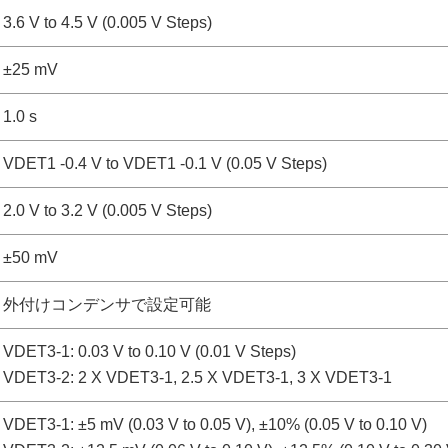
3.6 V to 4.5 V (0.005 V Steps)
±25 mV
1.0 s
VDET1 -0.4 V to VDET1 -0.1 V (0.05 V Steps)
2.0 V to 3.2 V (0.005 V Steps)
±50 mV
外付けコンデンサで設定可能
VDET3-1: 0.03 V to 0.10 V (0.01 V Steps)
VDET3-2: 2 X VDET3-1, 2.5 X VDET3-1, 3 X VDET3-1
VDET3-1: ±5 mV (0.03 V to 0.05 V), ±10% (0.05 V to 0.10 V)