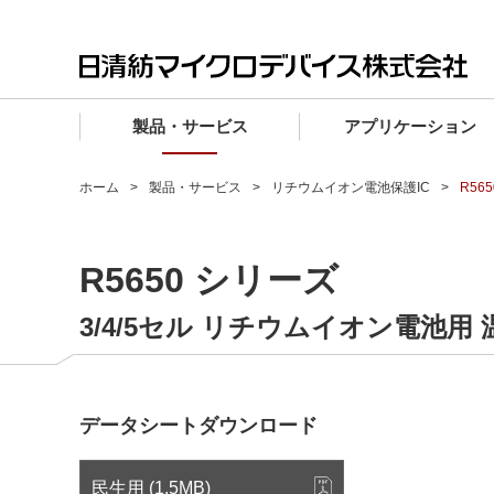
製品・サービス
アプリケーション
製品・サービス TOP
アプリケーション TOP
設計サポート TOP
品質・信頼性 TOP
購入 TOP
企業情報 TOP
ホーム
製品・サービス
リチウムイオン電池保護IC
R56
電子デバイス製品
品質グレード (電子デバイス製品)
電子デバイス製品
品質方針・マネジメントシステム
電子デバイス製品
トップメッセージ
R5650 シリーズ
マイクロ波製品
車載機器向けIC
マイクロ波製品
電子デバイス製品
マイクロ波製品
企業理念
ファウンドリサービス
産業機器向けIC
マイクロ波製品
会社概要
3/4/5セル リチウムイオン電池用
設計フローから探す (電子デバイス)
民生機器向けIC
事業領域
マイクロ波
事業拠点・関連会社
データシートダウンロード
MUSESオフィシャルWebサイト
IR情報
民生用 (1.5MB)