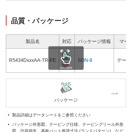
品質・パッケージ
製品名
対応
パッケージ情報
マー
R5434DxxxAA-TR-FE
SON-8
データ
scrollable
パッケージ
製品詳細はデータシートをご参照ください
パッケージ外形図、テーピング仕様、テーピングリール外形
図、許容損失、基板パット推奨寸法 (ランドパターン)、など