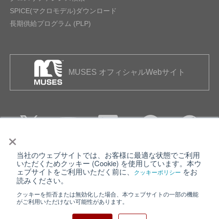
SPICE(マクロモデル)ダウンロード
長期供給プログラム (PLP)
MUSES オフィシャルWebサイト
×
当社のウェブサイトでは、お客様に最適な状態でご利用
個人情報保護について
ウェブサイト利用規約
いただくためクッキー (Cookie) を使用しています。本ウ
ェブサイトをご利用いただく前に、
をお
クッキーポリシー
クッキーポリシー
サイトマップ
読みください。
クッキーを拒否または無効化した場合、本ウェブサイトの一部の機能
日清紡ホールディングス
がご利用いただけない可能性があります。