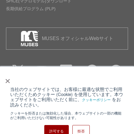
SPICE(マクロモデル)ダウンロード
長期供給プログラム (PLP)
MUSES オフィシャルWebサイト
×
当社のウェブサイトでは、お客様に最適な状態でご利用
個人情報保護について
ウェブサイト利用規約
いただくためクッキー (Cookie) を使用しています。本ウ
ェブサイトをご利用いただく前に、
をお
クッキーポリシー
クッキーポリシー
サイトマップ
読みください。
クッキーを拒否または無効化した場合、本ウェブサイトの一部の機能
日清紡ホールディングス
がご利用いただけない可能性があります。
許可する
拒否
Copyright ⓒ Nisshinbo Micro Devices Inc. All Rights Reserved.