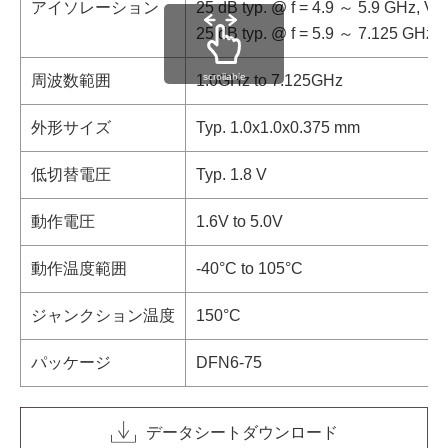
アイソレーション
25 dB typ. @ f = 4.9 ～ 5.9 GHz, V
D
25 dB typ. @ f = 5.9 ～ 7.125 GHz, 
scrollable
周波数範囲
1.0GHz to 7.125GHz
外形サイズ
Typ. 1.0x1.0x0.375 mm
低切替電圧
Typ. 1.8 V
動作電圧
1.6V to 5.0V
動作温度範囲
-40°C to 105°C
ジャンクション温度
150°C
パッケージ
DFN6-75
データシートダウンロード