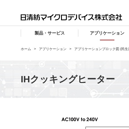
製品・サービス
アプリケーション
製品・サービス TOP
アプリケーション TOP
設計サポート TOP
品質・信頼性 TOP
購入 TOP
企業情報 TOP
ホーム
アプリケーション
アプリケーションブロック図 (民生
電子デバイス製品
品質グレード (電子デバイス製品)
電子デバイス製品
品質方針・マネジメントシステム
電子デバイス製品
トップメッセージ
マイクロ波製品
車載機器向けIC
マイクロ波製品
電子デバイス製品
マイクロ波製品
企業理念
IHクッキングヒーター
ファウンドリサービス
産業機器向けIC
マイクロ波製品
会社概要
設計フローから探す (電子デバイス)
民生機器向けIC
事業領域
マイクロ波
事業拠点・関連会社
MUSESオフィシャルWebサイト
IR情報