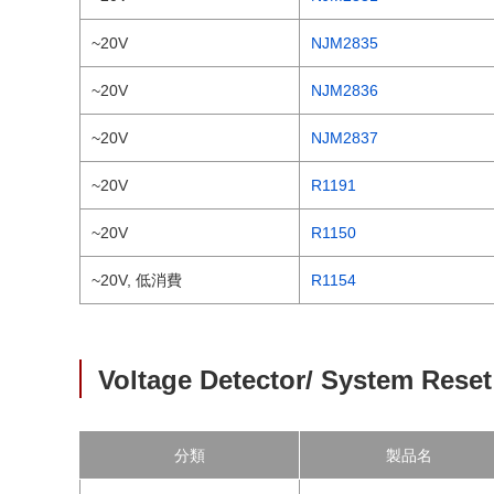
~20V
NJM2835
~20V
NJM2836
~20V
NJM2837
~20V
R1191
~20V
R1150
~20V, 低消費
R1154
Voltage Detector/ System Reset
分類
製品名