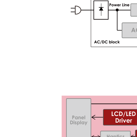
サステナビリティ
クロスリファレンス検索
コンプライアンス通報窓口
あなたの設計に合わせたサポートコンテンツ
早わかり日清紡マイクロデバイス