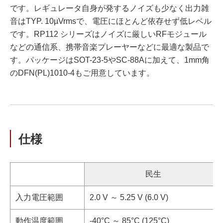
です。レギュレータ自身が発するノイズも少なく出力雑
音はTYP. 10µVrmsで、電圧にほとんど依存せず低レベル
です。RP112 シリーズはノイズに厳しいRFモジュール
などの通信系、携帯音楽プレーヤーなどに最適な製品で
す。パッケージはSOT-23-5やSC-88Aに加えて、1mm角
のDFN(PL)1010-4もご用意しています。
仕様
民生
入力電圧範囲
2.0 V ～ 5.25 V (6.0 V)
動作温度範囲
-40°C ～ 85°C (125°C)