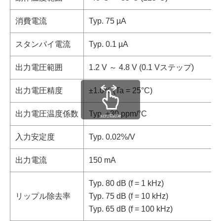
消費電流
Typ. 75 µA
スタンバイ電流
Typ. 0.1 µA
出力電圧範囲
1.2 V ～ 4.8 V (0.1 Vステップ)
出力電圧精度
±1.0% (Ta = 25°C)
出力電圧温度係数
Typ. ±30 ppm/°C
scrollable
入力安定度
Typ. 0.02%/V
出力電流
150 mA
Typ. 80 dB (f = 1 kHz)
リップル除去率
Typ. 75 dB (f = 10 kHz)
Typ. 65 dB (f = 100 kHz)