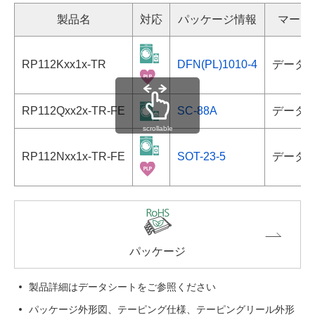
製品名
対応
パッケージ情報
マーキ
RP112Kxx1x-TR
DFN(PL)1010-4
データ
RP112Qxx2x-TR-FE
SC-88A
データ
scrollable
RP112Nxx1x-TR-FE
SOT-23-5
データ
パッケージ
製品詳細はデータシートをご参照ください
パッケージ外形図、テーピング仕様、テーピングリール外形