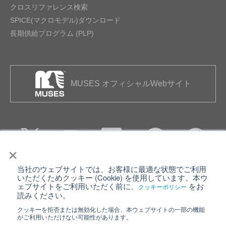
クロスリファレンス検索
SPICE(マクロモデル)ダウンロード
長期供給プログラム (PLP)
MUSES オフィシャルWebサイト
×
当社のウェブサイトでは、お客様に最適な状態でご利用
個人情報保護について
ウェブサイト利用規約
いただくためクッキー (Cookie) を使用しています。本ウ
ェブサイトをご利用いただく前に、
をお
クッキーポリシー
クッキーポリシー
サイトマップ
読みください。
クッキーを拒否または無効化した場合、本ウェブサイトの一部の機能
日清紡ホールディングス
がご利用いただけない可能性があります。