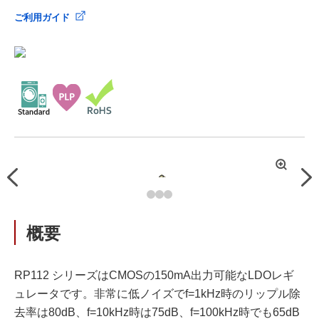
ご利用ガイド
拡
Previous
Nex
大
概要
RP112 シリーズはCMOSの150mA出力可能なLDOレギ
ュレータです。非常に低ノイズでf=1kHz時のリップル除
去率は80dB、f=10kHz時は75dB、f=100kHz時でも65dB