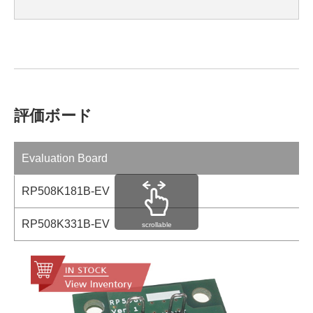
評価ボード
Evaluation Board
RP508K181B-EV
RP508K331B-EV
scrollable