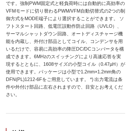
です。強制PWM固定式と軽負荷時には自動的に高効率の
VFMモードに切り替わるPWM/VFM自動切替式の2つの制
御方式をMODE端子により選択することができます。 ソ
フトスタート回路、低電圧誤動作防止回路（UVLO）、
サーマルシャットダウン回路、オートディスチャージ機
能を内蔵し、外付け部品としてコイル、コンデンサを用
いるだけで、容易に高効率の降圧DC/DCコンバータを構
成できます。6MHzのスイッチングにより高速応答を実
現するとともに、1608サイズの小型コイル（0.47µH）が
使用できます。パッケージは小型で1.2mm×1.2mm角の
DFN(PL)1212-6Fをご用意しています。 *) 出力電流は条
件や外付け部品に左右されますので、目安とお考えくだ
さい。