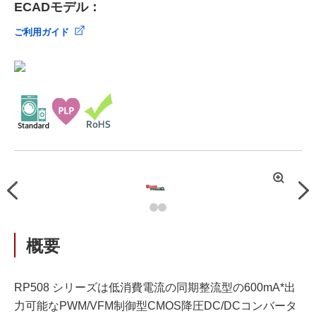
ECADモデル：
ご利用ガイド
拡
Previous
Nex
大
概要
RP508 シリーズは低消費電流の同期整流型の600mA*出
力可能なPWM/VFM制御型CMOS降圧DC/DCコンバータ