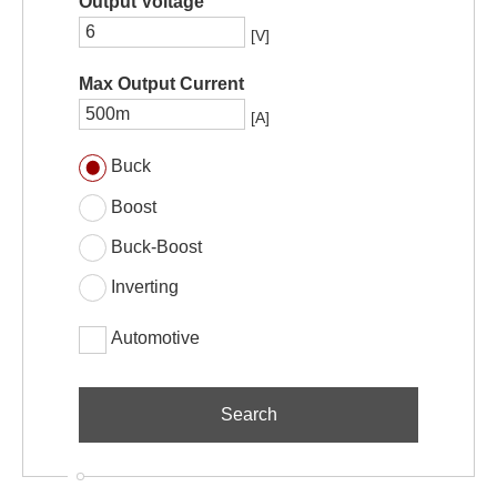
Output Voltage
[V]
Max Output Current
[A]
Buck
Boost
Buck-Boost
Inverting
Automotive