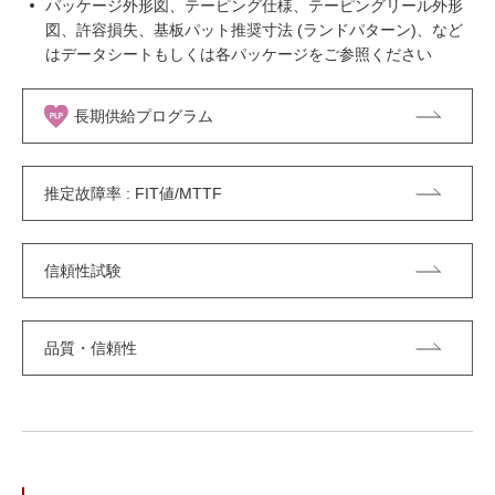
パッケージ外形図、テーピング仕様、テーピングリール外形
図、許容損失、基板パット推奨寸法 (ランドパターン)、など
はデータシートもしくは各パッケージをご参照ください
長期供給プログラム
推定故障率 : FIT値/MTTF
信頼性試験
品質・信頼性