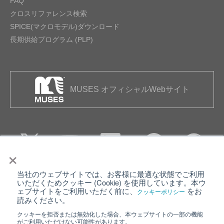
FAQ
クロスリファレンス検索
SPICE(マクロモデル)ダウンロード
長期供給プログラム (PLP)
MUSES オフィシャルWebサイト
×
当社のウェブサイトでは、お客様に最適な状態でご利用
個人情報保護について
ウェブサイト利用規約
いただくためクッキー (Cookie) を使用しています。本ウ
ェブサイトをご利用いただく前に、
をお
クッキーポリシー
クッキーポリシー
サイトマップ
読みください。
クッキーを拒否または無効化した場合、本ウェブサイトの一部の機能
日清紡ホールディングス
がご利用いただけない可能性があります。