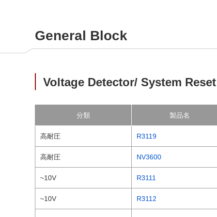
General Block
Voltage Detector/ System Reset
分類
製品名
高耐圧
R3119
高耐圧
NV3600
~10V
R3111
~10V
R3112