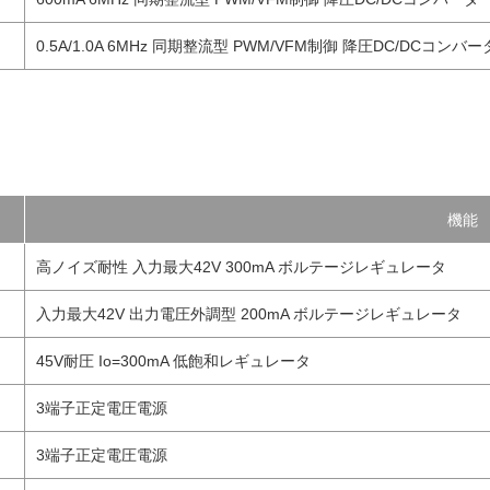
0.5A/1.0A 6MHz 同期整流型 PWM/VFM制御 降圧DC/DCコンバー
機能
高ノイズ耐性 入力最大42V 300mA ボルテージレギュレータ
入力最大42V 出力電圧外調型 200mA ボルテージレギュレータ
45V耐圧 Io=300mA 低飽和レギュレータ
3端子正定電圧電源
3端子正定電圧電源