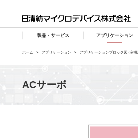
製品・サービス
アプリケーション
製品・サービス TOP
アプリケーション TOP
設計サポート TOP
品質・信頼性 TOP
購入 TOP
企業情報 TOP
ホーム
アプリケーション
アプリケーションブロック図 (産機
電子デバイス製品
品質グレード (電子デバイス製品)
電子デバイス製品
品質方針・マネジメントシステム
電子デバイス製品
トップメッセージ
マイクロ波製品
車載機器向けIC
マイクロ波製品
電子デバイス製品
マイクロ波製品
企業理念
ACサーボ
ファウンドリサービス
産業機器向けIC
マイクロ波製品
会社概要
設計フローから探す (電子デバイス)
民生機器向けIC
事業領域
マイクロ波
事業拠点・関連会社
MUSESオフィシャルWebサイト
IR情報