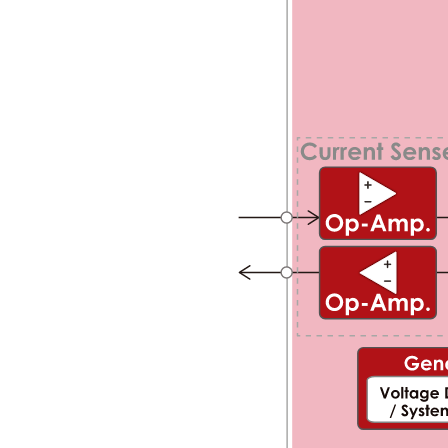
サステナビリティ
クロスリファレンス検索
コンプライアンス通報窓口
あなたの設計に合わせたサポートコンテンツ
早わかり日清紡マイクロデバイス