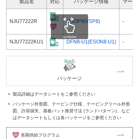
製品名
対応
パッケージ情報
マーキ
NJU77222R
MSOP8(VSP8)
-
scrollable
NJU77222KU1
DFN8-U1(ESON8-U1)
-
パッケージ
製品詳細はデータシートをご参照ください
パッケージ外形図、テーピング仕様、テーピングリール外形
図、許容損失、基板パット推奨寸法 (ランドパターン)、など
はデータシートもしくは各パッケージをご参照ください
長期供給プログラム