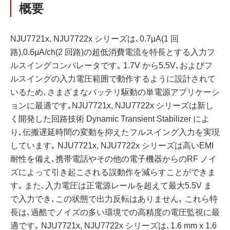
概要
NJU7721x, NJU7722x シリーズは､0.7μA(1 回
路),0.6μA/ch(2 回路)の超低消費電流を特長とする入力フ
ルスイングコンパレータです｡ 1.7V から5.5V､およびフ
ルスイングの入力電圧範囲で動作するように設計されて
いるため､さまざまなバッテリ駆動の単電源アプリケーシ
ョンに最適です｡NJU7721x, NJU7722x シリーズは新し
く開発した回路技術 Dynamic Transient Stabilizer によ
り､伝搬遅延時間の変動を抑えたフルスイング入力を実現
しています｡ NJU7721x, NJU7722x シリーズは高いEMI
耐性を備え､携帯電話やその他の電子機器からのRF ノイ
ズによって引き起こされる誤動作を減らすことができま
す｡ また､入力電圧は正電源レールを超えて最大5.5V ま
で入力でき､この状態で出力反転はありません｡ これら特
長は､過酷でノイズの多い環境での高精度の電圧監視に最
適です｡ NJU7721x, NJU7722x シリーズは､1.6 mm x 1.6