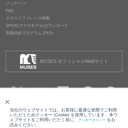
パッケージ
FAQ
クロスリファレンス検索
SPICE(マクロモデル)ダウンロード
長期供給プログラム (PLP)
MUSES オフィシャルWebサイト
×
当社のウェブサイトでは、お客様に最適な状態でご利用
個人情報保護について
ウェブサイト利用規約
いただくためクッキー (Cookie) を使用しています。本ウ
ェブサイトをご利用いただく前に、
をお
クッキーポリシー
クッキーポリシー
サイトマップ
読みください。