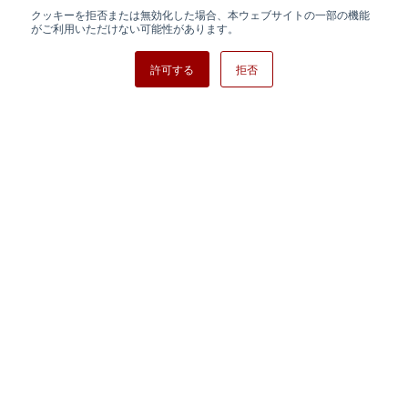
クッキーを拒否または無効化した場合、本ウェブサイトの一部の機能
日清紡ホールディングス
がご利用いただけない可能性があります。
許可する
拒否
Copyright ⓒ Nisshinbo Micro Devices Inc. All Rights Reserved.