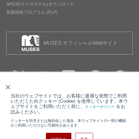
SPICE(マクロモデル)ダウンロード
長期供給プログラム (PLP)
MUSES オフィシャルWebサイト
×
当社のウェブサイトでは、お客様に最適な状態でご利用
個人情報保護について
ウェブサイト利用規約
いただくためクッキー (Cookie) を使用しています。本ウ
ェブサイトをご利用いただく前に、
をお
クッキーポリシー
クッキーポリシー
サイトマップ
読みください。
クッキーを拒否または無効化した場合、本ウェブサイトの一部の機能
日清紡ホールディングス
がご利用いただけない可能性があります。
許可する
拒否