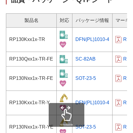
製品名
対応
パッケージ情報
マーキ
RP130Kxx1x-TR
DFN(PL)1010-4
RP1
RP130Qxx1x-TR-FE
SC-82AB
RP1
RP130Nxx1x-TR-FE
SOT-23-5
RP1
RP130Kxx1x-TR-Y
DFN(PL)1010-4
RP1
scrollable
RP130Nxx1x-TR-YE
SOT-23-5
RP1