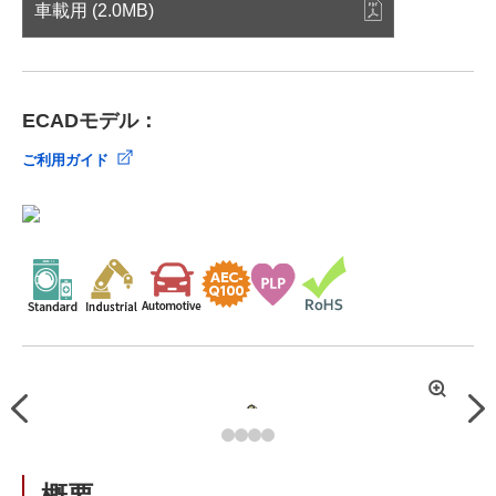
車載用 (2.0MB)
ECADモデル：
ご利用ガイド
拡
Previous
Nex
大
概要