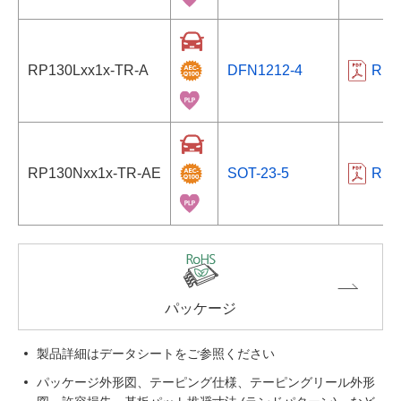
RP130Lxx1x-TR-A
DFN1212-4
RP1
RP130Nxx1x-TR-AE
SOT-23-5
RP1
パッケージ
製品詳細はデータシートをご参照ください
パッケージ外形図、テーピング仕様、テーピングリール外形