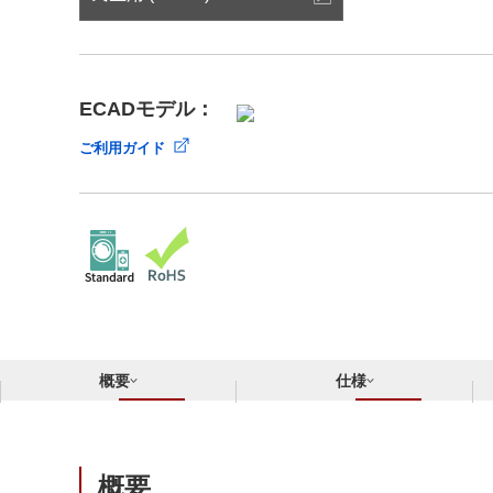
サステナビリティ
クロスリファレンス検索
コンプライアンス通報窓口
あなたの設計に合わせたサポートコンテンツ
早わかり日清紡マイクロデバイス
ECADモデル：
ご利用ガイド
概要
仕様
概要