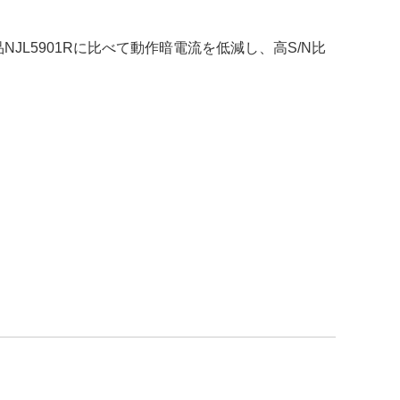
JL5901Rに比べて動作暗電流を低減し、高S/N比