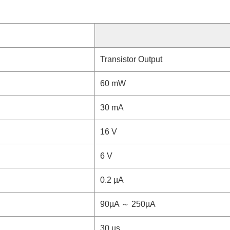
Transistor Output
60 mW
30 mA
16 V
6 V
0.2 µA
90µA ～ 250µA
30 µs