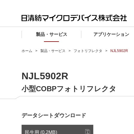
製品・サービス
アプリケーション
製品・サービス TOP
アプリケーション TOP
設計サポート TOP
品質・信頼性 TOP
購入 TOP
企業情報 TOP
ホーム
製品・サービス
フォトリフレクタ
NJL5902R
電子デバイス製品
品質グレード (電子デバイス製品)
電子デバイス製品
品質方針・マネジメントシステム
電子デバイス製品
トップメッセージ
NJL5902R
マイクロ波製品
車載機器向けIC
マイクロ波製品
電子デバイス製品
マイクロ波製品
企業理念
ファウンドリサービス
産業機器向けIC
マイクロ波製品
会社概要
小型COBPフォトリフレクタ
設計フローから探す (電子デバイス)
民生機器向けIC
事業領域
マイクロ波
事業拠点・関連会社
データシートダウンロード
MUSESオフィシャルWebサイト
IR情報
民生用 (0.2MB)