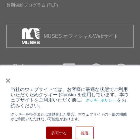
長期供給プログラム (PLP)
MUSES オフィシャルWebサイト
×
当社のウェブサイトでは、お客様に最適な状態でご利用
個人情報保護について
ウェブサイト利用規約
いただくためクッキー (Cookie) を使用しています。本ウ
ェブサイトをご利用いただく前に、
をお
クッキーポリシー
クッキーポリシー
サイトマップ
読みください。
クッキーを拒否または無効化した場合、本ウェブサイトの一部の機能
日清紡ホールディングス
がご利用いただけない可能性があります。
許可する
拒否
Copyright ⓒ Nisshinbo Micro Devices Inc. All Rights Reserved.