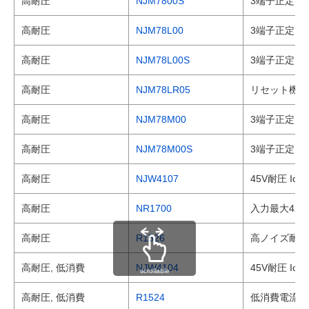
高耐圧
NJM7800S
3端子正定電
高耐圧
NJM78L00
3端子正定電
高耐圧
NJM78L00S
3端子正定電
高耐圧
NJM78LR05
リセット機能
高耐圧
NJM78M00
3端子正定電
高耐圧
NJM78M00S
3端子正定電
高耐圧
NJW4107
45V耐圧 Io
高耐圧
NR1700
入力最大42V
高耐圧
R1526
高ノイズ耐性 
高耐圧, 低消費
NJW4104
45V耐圧 Io=
scrollable
高耐圧, 低消費
R1524
低消費電流 入