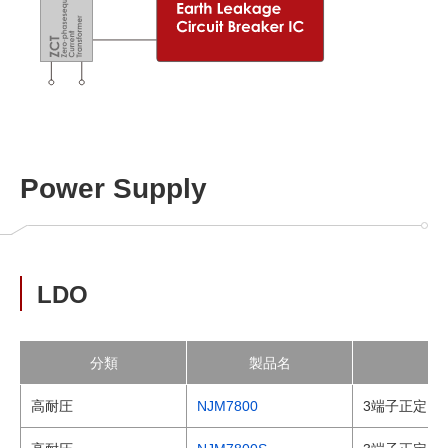
Power Supply
LDO
分類
製品名
高耐圧
NJM7800
3端子正定電