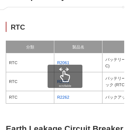
RTC
分類
製品名
バッテリーバ
RTC
R2061
C)
バッテリーバ
RTC
R2051
ック (RTC)
scrollable
RTC
R2262
バックアップ
Earth Leakage Circuit Breaker