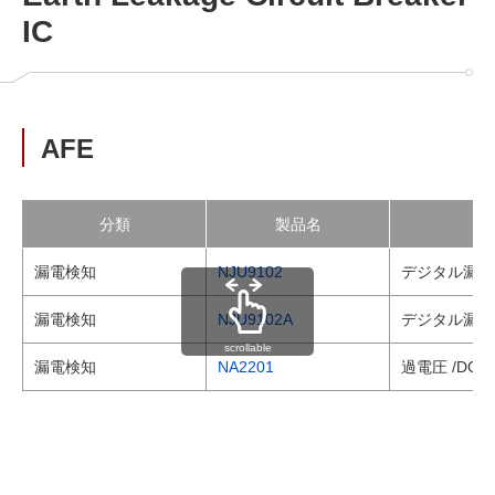
IC
AFE
分類
製品名
漏電検知
NJU9102
デジタル漏電
漏電検知
NJU9102A
デジタル漏電
scrollable
漏電検知
NA2201
過電圧 /DC