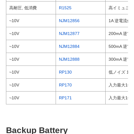
高耐圧, 低消費
R1525
高イミュニティ
~10V
NJM12856
1A 逆電流
~10V
NJM12877
200mA 
~10V
NJM12884
500mA 
~10V
NJM12888
300mA 
~10V
RP130
低ノイズ 15
~10V
RP170
入力最大10V
~10V
RP171
入力最大10V
Backup Battery