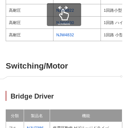
高耐圧
NJW4822
1回路小型ロ
高耐圧
NJW4830
1回路 ハイ
scrollable
高耐圧
NJW4832
1回路 小型
Switching/Motor
Bridge Driver
分類
製品名
機能
フル
NJU7386
低電圧動作 Hブリッジドライバ