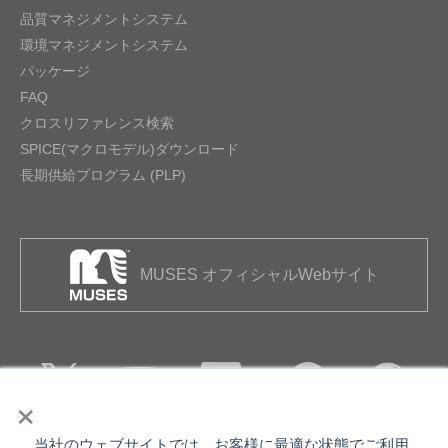
品質マネジメントシステム
環境マネジメントシステム
パッケージ
FAQ
クロスリファレンス検索
SPICE(マクロモデル)ダウンロード
長期供給プログラム (PLP)
MUSES オフィシャルWebサイト
×
当社のウェブサイトでは、お客様に最適な状態でご利用