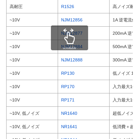
高耐圧
R1526
高ノイズ耐性 
~10V
NJM12856
1A 逆電流
~10V
NJM12877
200mA 
~10V
NJM12884
500mA 
scrollable
~10V
NJM12888
300mA 
~10V
RP130
低ノイズ 15
~10V
RP170
入力最大10V
~10V
RP171
入力最大10V
~10V, 低ノイズ
NR1640
超低ノイズ 2
~10V, 低ノイズ
NR1641
低消費＋超低ノ