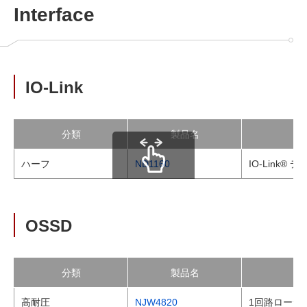
Interface
IO-Link
分類
製品名
ハーフ
ND1160
IO-Link®
scrollable
OSSD
分類
製品名
高耐圧
NJW4820
1回路ローサ