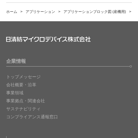
ホーム
アプリケーション
アプリケーションブロック図 (産機用)
小
企業情報
トップメッセージ
会社概要・沿革
事業領域
事業拠点・関連会社
サステナビリティ
コンプライアンス通報窓口