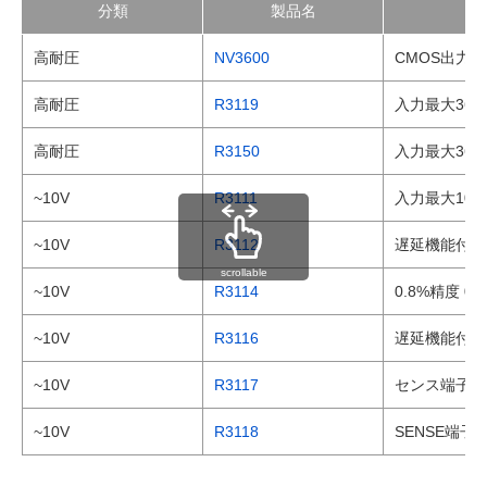
分類
製品名
高耐圧
NV3600
CMOS出力対
高耐圧
R3119
入力最大36
高耐圧
R3150
入力最大36
~10V
R3111
入力最大10
~10V
R3112
遅延機能付き
scrollable
~10V
R3114
0.8%精度 
~10V
R3116
遅延機能付き 
~10V
R3117
センス端子分
~10V
R3118
SENSE端