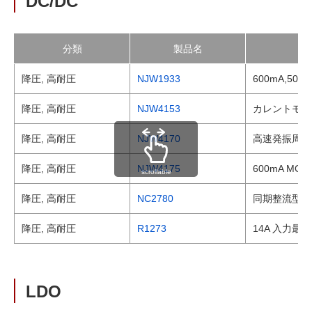
DC/DC
分類
製品名
降圧, 高耐圧
NJW1933
600mA,5
降圧, 高耐圧
NJW4153
カレントモー
降圧, 高耐圧
NJW4170
高速発振周波
降圧, 高耐圧
NJW4175
600mA M
scrollable
降圧, 高耐圧
NC2780
同期整流型入
降圧, 高耐圧
R1273
14A 入力最
LDO