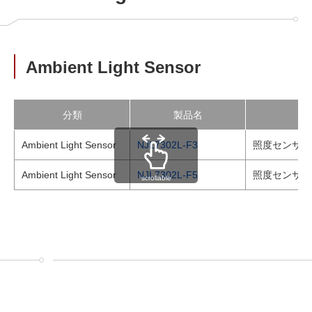
Ambient Light Sensor
分類
製品名
Ambient Light Sensor
NJL7302L-F3
照度センサ
Ambient Light Sensor
NJL7302L-F5
照度センサ
scrollable