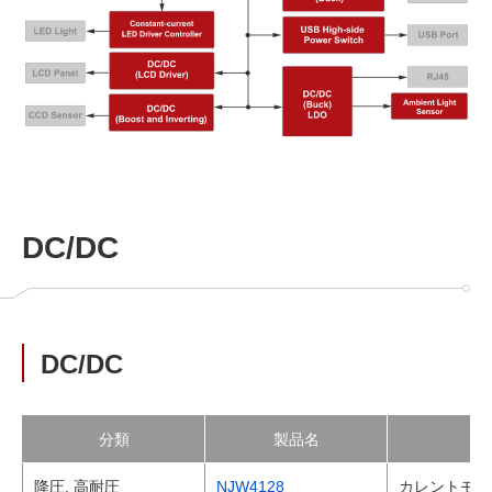
DC/DC
DC/DC
分類
製品名
降圧, 高耐圧
NJW4128
カレントモード