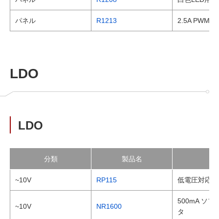
パネル
R1213
2.5A PWM
LDO
LDO
分類
製品名
~10V
RP115
低電圧対応 5
500mA 
~10V
NR1600
タ