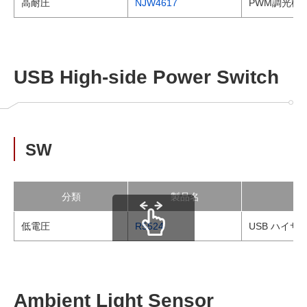
高耐圧
NJW4617
PWM調光機
USB High-side Power Switch
SW
分類
製品名
低電圧
R5524
USB ハイサ
scrollable
Ambient Light Sensor