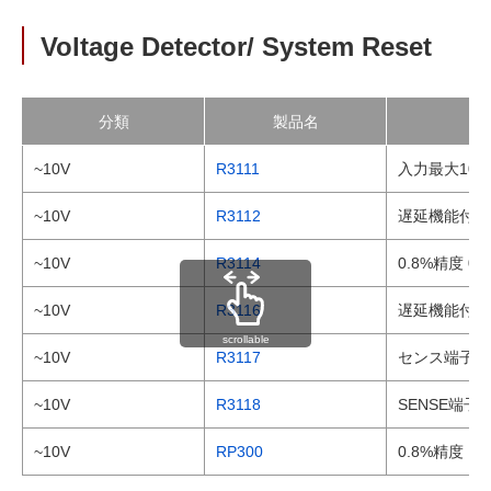
Voltage Detector/ System Reset
分類
製品名
~10V
R3111
入力最大10
~10V
R3112
遅延機能付き
~10V
R3114
0.8%精度 
~10V
R3116
遅延機能付き 
scrollable
~10V
R3117
センス端子分
~10V
R3118
SENSE端
~10V
RP300
0.8%精度