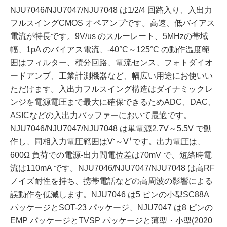
NJU7046/NJU7047/NJU7048 は1/2/4 回路入り、入出力
フルスイングCMOS オペアンプです。高速、低バイアス
電流が特長です。9V/us のスルーレート、5MHzの帯域
幅、1pA のバイアス電流、-40°C～125°C の動作温度範
囲はフィルター、積分回路、電流センス、フォトダイオ
ードアンプ、工業計測機器など、幅広い用途にお使いい
ただけます。入出力フルスイング構造はダイナミックレ
ンジを電源電圧まで最大に確保できるためADC、DAC、
ASICなどの入出力バッファーにおいて最適です。
NJU7046/NJU7047/NJU7048 は単電源2.7V～5.5V で動
-
+
作し、同相入力電圧範囲はV
～V
です。出力電圧は、
600Ω 負荷での電源-出力間電位差は70mV で、短絡時電
流は110mA です。NJU7046/NJU7047/NJU7048 は高RF
ノイズ耐性を持ち、携帯電話などの高周波の影響による
誤動作を低減します。NJU7046 は5 ピンの小型SC88A
パッケージとSOT-23 パッケージ、NJU7047 は8 ピンの
EMP パッケージとTVSP パッケージと薄型・小型(2020