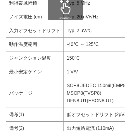
利得帯域幅積
Typ. 5 MHz
ノイズ電圧 (en)
Typ. 20 nV/√Hz
scrollable
入力オフセットドリフト
Typ. 2 μV/℃
動作温度範囲
-40°C ～ 125°C
ジャンクション温度
150°C
最小安定ゲイン
1 V/V
SOP8 JEDEC 150mil(EMP8)
パッケージ
MSOP8(TVSP8)
DFN8-U1(ESON8-U1)
備考(1)
低オフセットドリフト (2μV/℃ ty
備考(2)
出力短絡電流 (110mA)