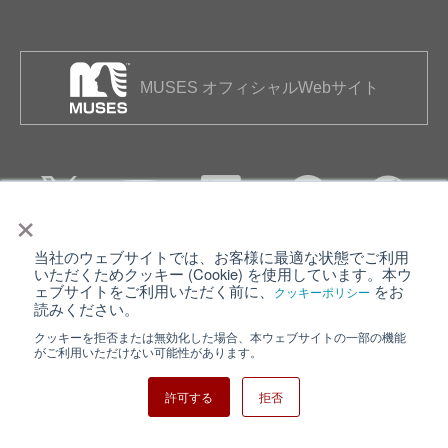
MUSES オフィシャルWebサイト
×
当社のウェブサイトでは、お客様に最適な状態でご利用
個人情報保護について
ウェブサイト利用規約
いただくためクッキー (Cookie) を使用しています。本ウ
ェブサイトをご利用いただく前に、
をお
クッキーポリシー
クッキーポリシー
サイトマップ
読みください。
クッキーを拒否または無効化した場合、本ウェブサイトの一部の機能
日清紡ホールディングス
がご利用いただけない可能性があります。
許可する
拒否
Copyright ⓒ Nisshinbo Micro Devices Inc. All Rights Reserved.