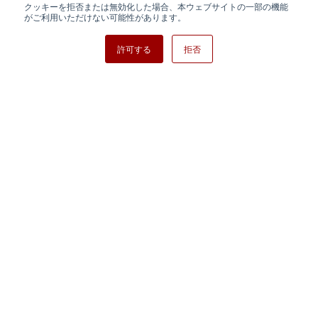
クッキーを拒否または無効化した場合、本ウェブサイトの一部の機能
日清紡ホールディングス
がご利用いただけない可能性があります。
許可する
拒否
Copyright ⓒ Nisshinbo Micro Devices Inc. All Rights Reserved.