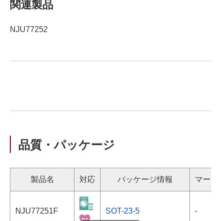
関連製品
NJU77252
品質・パッケージ
製品名
対応
パッケージ情報
マーキ
NJU77251F
SOT-23-5
-