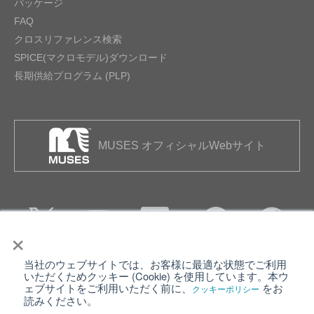
パッケージ
FAQ
クロスリファレンス検索
SPICE(マクロモデル)ダウンロード
長期供給プログラム (PLP)
MUSES オフィシャルWebサイト
×
当社のウェブサイトでは、お客様に最適な状態でご利用
個人情報保護について
ウェブサイト利用規約
いただくためクッキー (Cookie) を使用しています。本ウ
ェブサイトをご利用いただく前に、
をお
クッキーポリシー
クッキーポリシー
サイトマップ
読みください。