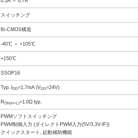
0.3A ～ 0.7A
スイッチング
Bi-CMOS構造
-40℃ ～ +105℃
+150℃
SSOP16
Typ. I
=1.7mA (V
=24V)
DD
DD
R
=1.0Ω typ.
ON(H+L)
PWMソフトスイッチング
PWM制御入力 (ダイレクトPWM入力(5V/3.3V-IF))
クイックスタート, 起動補助機能