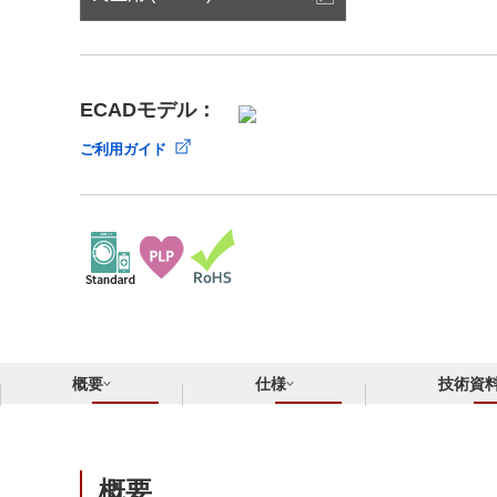
サステナビリティ
クロスリファレンス検索
コンプライアンス通報窓口
あなたの設計に合わせたサポートコンテンツ
早わかり日清紡マイクロデバイス
ECADモデル：
ご利用ガイド
概要
仕様
技術資
概要