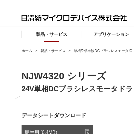
製品・サービス
アプリケーション
製品・サービス TOP
アプリケーション TOP
設計サポート TOP
品質・信頼性 TOP
購入 TOP
企業情報 TOP
ホーム
製品・サービス
単相/2相半波DCブラシレスモータIC
電子デバイス製品
品質グレード (電子デバイス製品)
電子デバイス製品
品質方針・マネジメントシステム
電子デバイス製品
トップメッセージ
NJW4320 シリーズ
マイクロ波製品
車載機器向けIC
マイクロ波製品
電子デバイス製品
マイクロ波製品
企業理念
ファウンドリサービス
産業機器向けIC
マイクロ波製品
会社概要
24V単相DCブラシレスモータド
設計フローから探す (電子デバイス)
民生機器向けIC
事業領域
マイクロ波
事業拠点・関連会社
データシートダウンロード
MUSESオフィシャルWebサイト
IR情報
民生用 (0.4MB)