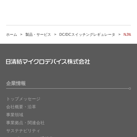
ホーム
製品・サービス
DC/DCスイッチングレギュレータ
NJW41
企業情報
トップメッセージ
会社概要・沿革
事業領域
事業拠点・関連会社
サステナビリティ