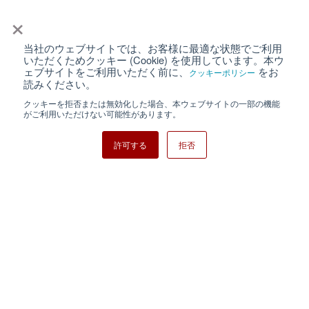
×
当社のウェブサイトでは、お客様に最適な状態でご利用
個人情報保護について
ウェブサイト利用規約
いただくためクッキー (Cookie) を使用しています。本ウ
ェブサイトをご利用いただく前に、
をお
クッキーポリシー
クッキーポリシー
サイトマップ
読みください。
クッキーを拒否または無効化した場合、本ウェブサイトの一部の機能
日清紡ホールディングス
がご利用いただけない可能性があります。
許可する
拒否
Copyright ⓒ Nisshinbo Micro Devices Inc. All Rights Reserved.