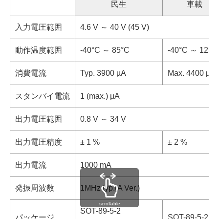
民生
車載
入力電圧範囲
4.6 V ～ 40 V (45 V)
動作温度範囲
-40°C ～ 85°C
-40°C ～ 125°
消費電流
Typ. 3900 µA
Max. 4400 µA
スタンバイ電流
1 (max.) µA
出力電圧範囲
0.8 V ～ 34 V
出力電圧精度
± 1 %
± 2 %
出力電流
1000 mA
発振周波数
1MHz typ.(A Ver.)
scrollable
SOT-89-5-2
パッケージ
SOT-89-5-2