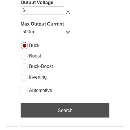
Output Voltage
[V]
Max Output Current
[A]
Buck
Boost
Buck-Boost
Inverting
Automotive