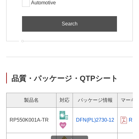
Automotive
品質・パッケージ・QTPシート
製品名
対応
パッケージ情報
マーキ
RP550K001A-TR
DFN(PL)2730-12
RP5