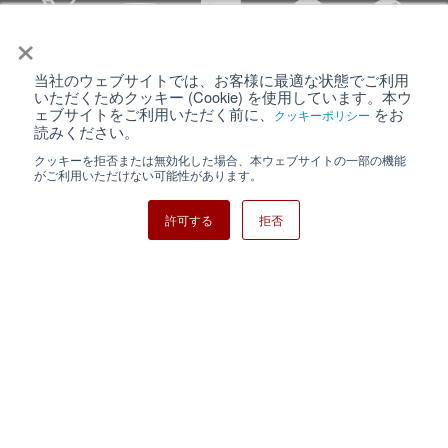
×
当社のウェブサイトでは、お客様に最適な状態でご利用
個人情報保護について
ウェブサイト利用規約
いただくためクッキー (Cookie) を使用しています。本ウ
ェブサイトをご利用いただく前に、
をお
クッキーポリシー
クッキーポリシー
サイトマップ
読みください。
クッキーを拒否または無効化した場合、本ウェブサイトの一部の機能
日清紡ホールディングス
がご利用いただけない可能性があります。
許可する
拒否
Copyright ⓒ Nisshinbo Micro Devices Inc. All Rights Reserved.