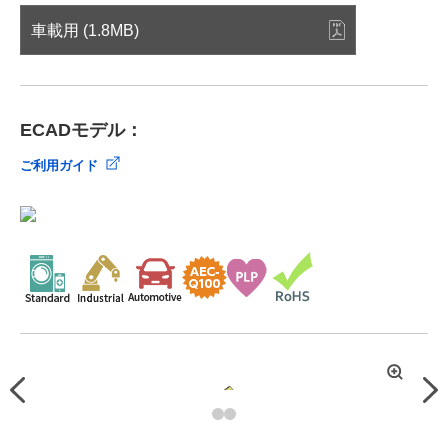
車載用 (1.8MB)
ECADモデル：
ご利用ガイド
拡
Previous
Nex
大