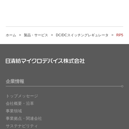
ホーム
製品・サービス
DC/DCスイッチングレギュレータ
RP55
企業情報
トップメッセージ
会社概要・沿革
事業領域
事業拠点・関連会社
サステナビリティ