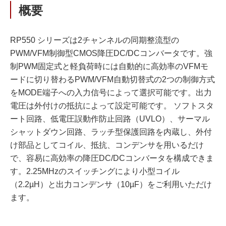
概要
RP550 シリーズは2チャンネルの同期整流型の
PWM/VFM制御型CMOS降圧DC/DCコンバータです。強
制PWM固定式と軽負荷時には自動的に高効率のVFMモ
ードに切り替わるPWM/VFM自動切替式の2つの制御方式
をMODE端子への入力信号によって選択可能です。出力
電圧は外付けの抵抗によって設定可能です。 ソフトスタ
ート回路、低電圧誤動作防止回路（UVLO）、サーマル
シャットダウン回路、ラッチ型保護回路を内蔵し、外付
け部品としてコイル、抵抗、コンデンサを用いるだけ
で、容易に高効率の降圧DC/DCコンバータを構成できま
す。2.25MHzのスイッチングにより小型コイル
（2.2µH）と出力コンデンサ（10µF）をご利用いただけ
ます。