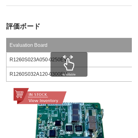
評価ボード
Evaluation Board
R1260S023A050-0250EV
R1260S032A120-0300EV
scrollable