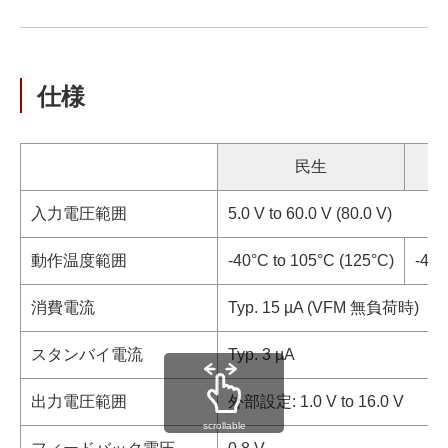
仕様
民生
入力電圧範囲
5.0 V to 60.0 V (80.0 V)
動作温度範囲
-40°C to 105°C (125°C)
-40°
消費電流
Typ. 15 µA (VFM 無負荷時)
スタンバイ電流
Typ. 3 µA
出力電圧範囲
外部設定: 1.0 V to 16.0 V
scrollable