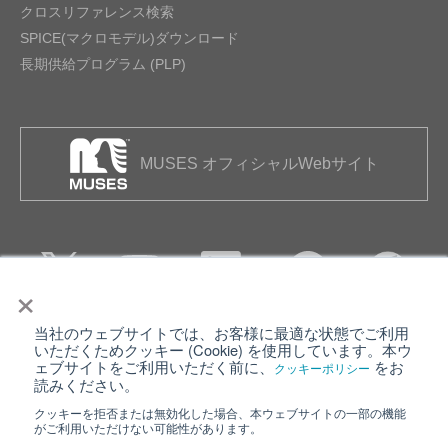
クロスリファレンス検索
SPICE(マクロモデル)ダウンロード
長期供給プログラム (PLP)
MUSES オフィシャルWebサイト
×
当社のウェブサイトでは、お客様に最適な状態でご利用
個人情報保護について
ウェブサイト利用規約
いただくためクッキー (Cookie) を使用しています。本ウ
ェブサイトをご利用いただく前に、
をお
クッキーポリシー
クッキーポリシー
サイトマップ
読みください。
クッキーを拒否または無効化した場合、本ウェブサイトの一部の機能
日清紡ホールディングス
がご利用いただけない可能性があります。