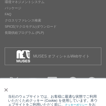
環境マネジメントシステム
パッケージ
FAQ
クロスリファレンス検索
SPICE(マクロモデル)ダウンロード
長期供給プログラム (PLP)
MUSES オフィシャルWebサイト
×
当社のウェブサイトでは、お客様に最適な状態でご利用
個人情報保護について
ウェブサイト利用規約
いただくためクッキー (Cookie) を使用しています。本ウ
ェブサイトをご利用いただく前に、
をお
クッキーポリシー