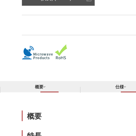
サステナビリティ
クロスリファレンス検索
コンプライアンス通報窓口
あなたの設計に合わせたサポートコンテンツ
早わかり日清紡マイクロデバイス
概要
仕様
概要
特長