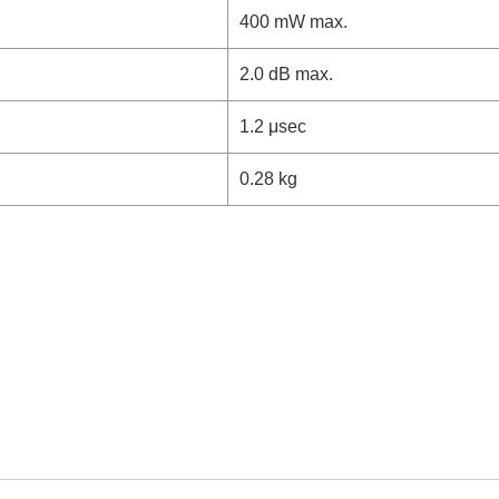
400 mW max.
2.0 dB max.
1.2 μsec
0.28 kg