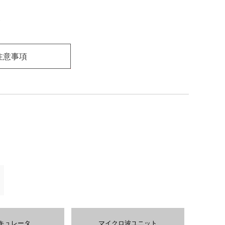
注意事項
キュレータ
マイクロ波ユニット