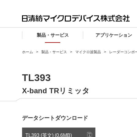
製品・サービス
アプリケーション
製品・サービス TOP
アプリケーション TOP
設計サポート TOP
品質・信頼性 TOP
購入 TOP
企業情報 TOP
ホーム
製品・サービス
マイクロ波製品
レーダーコンポ
電子デバイス製品
品質グレード (電子デバイス製品)
電子デバイス製品
品質方針・マネジメントシステム
電子デバイス製品
トップメッセージ
TL393
マイクロ波製品
車載機器向けIC
マイクロ波製品
電子デバイス製品
マイクロ波製品
企業理念
ファウンドリサービス
産業機器向けIC
マイクロ波製品
会社概要
X-band TRリミッタ
設計フローから探す (電子デバイス)
民生機器向けIC
事業領域
マイクロ波
事業拠点・関連会社
データシートダウンロード
MUSESオフィシャルWebサイト
IR情報
TL393 (英文) (0.6MB)