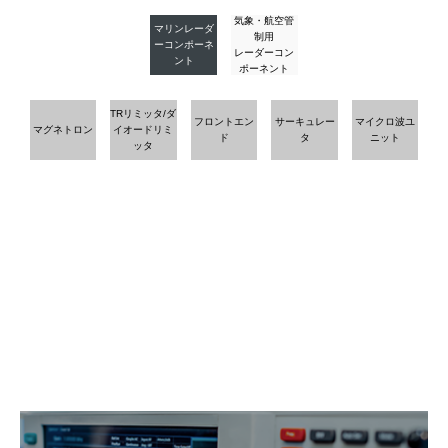
気象・航空管
マリンレーダ
制用
ーコンポーネ
レーダーコン
ント
ポーネント
TRリミッタ/ダ
フロントエン
サーキュレー
マイクロ波ユ
マグネトロン
イオードリミ
ド
タ
ニット
ッタ