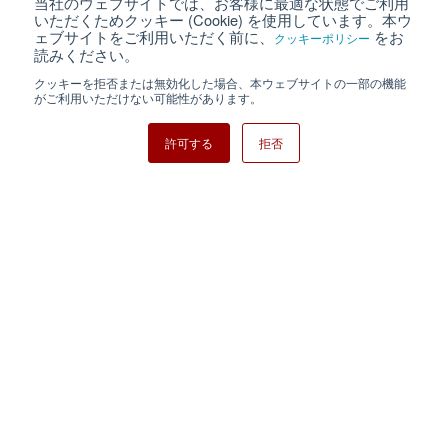
当社のウェブサイトでは、お客様に最適な状態でご利用
個人情報保護について
ウェブサイト利用規約
いただくためクッキー (Cookie) を使用しています。本ウ
ェブサイトをご利用いただく前に、
をお
クッキーポリシー
クッキーポリシー
サイトマップ
読みください。
クッキーを拒否または無効化した場合、本ウェブサイトの一部の機能
日清紡ホールディングス
がご利用いただけない可能性があります。
許可する
拒否
Copyright ⓒ Nisshinbo Micro Devices Inc. All Rights Reserved.