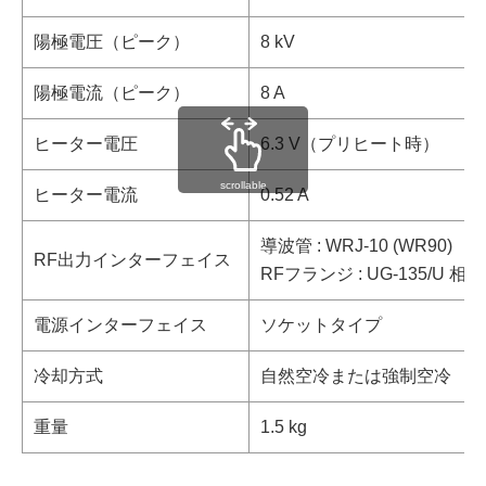
陽極電圧（ピーク）
8 kV
陽極電流（ピーク）
8 A
ヒーター電圧
6.3 V（プリヒート時）
scrollable
ヒーター電流
0.52 A
導波管 : WRJ-10 (WR90)
RF出力インターフェイス
RFフランジ : UG-135/U 相当
電源インターフェイス
ソケットタイプ
冷却方式
自然空冷または強制空冷
重量
1.5 kg