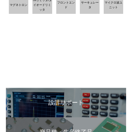
TRリミッタ/ダ
フロントエン
サーキュレー
マイクロ波ユ
マグネトロン
イオードリミ
ド
タ
ニット
ッタ
設計サポート