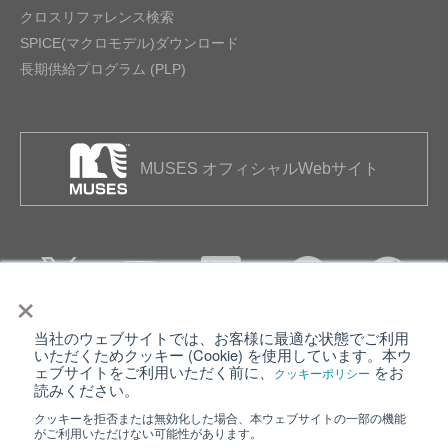
クロスリファレンス検索
SPICE(マクロモデル)ダウンロード
長期供給プログラム (PLP)
MUSES オフィシャルWebサイト
×
当社のウェブサイトでは、お客様に最適な状態でご利用
個人情報保護について
ウェブサイト利用規約
いただくためクッキー (Cookie) を使用しています。本ウ
ェブサイトをご利用いただく前に、
をお
クッキーポリシー
クッキーポリシー
サイトマップ
読みください。
クッキーを拒否または無効化した場合、本ウェブサイトの一部の機能
日清紡ホールディングス
がご利用いただけない可能性があります。