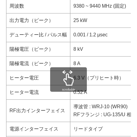
周波数
9380 ~ 9440 MHz (固定)
出力電力（ピーク）
25 kW
デューティー比 / パルス幅
0.001 / 1.2 μsec
陽極電圧（ピーク）
8 kV
陽極電流（ピーク）
8 A
ヒーター電圧
6.3 V（プリヒート時）
scrollable
ヒーター電流
0.52 A
導波管 : WRJ-10 (WR90)
RF出力インターフェイス
RFフランジ : UG-135/U 
電源インターフェイス
リードタイプ