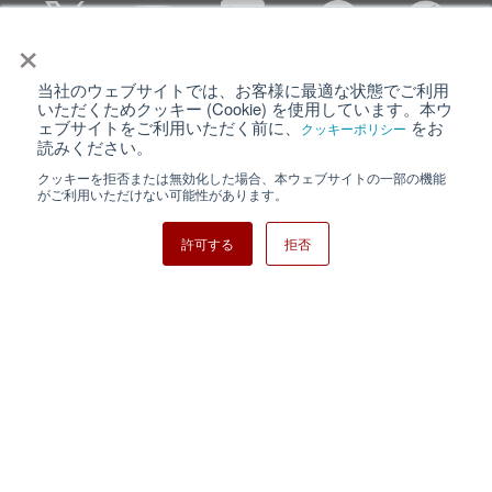
×
当社のウェブサイトでは、お客様に最適な状態でご利用
個人情報保護について
ウェブサイト利用規約
いただくためクッキー (Cookie) を使用しています。本ウ
ェブサイトをご利用いただく前に、
をお
クッキーポリシー
クッキーポリシー
サイトマップ
読みください。
クッキーを拒否または無効化した場合、本ウェブサイトの一部の機能
日清紡ホールディングス
がご利用いただけない可能性があります。
許可する
拒否
Copyright ⓒ Nisshinbo Micro Devices Inc. All Rights Reserved.