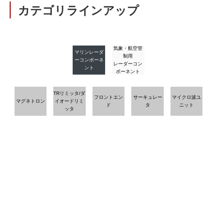
カテゴリラインアップ
気象・航空管
マリンレーダ
制用
ーコンポーネ
レーダーコン
ント
ポーネント
TRリミッタ/ダ
フロントエン
サーキュレー
マイクロ波ユ
マグネトロン
イオードリミ
ド
タ
ニット
ッタ