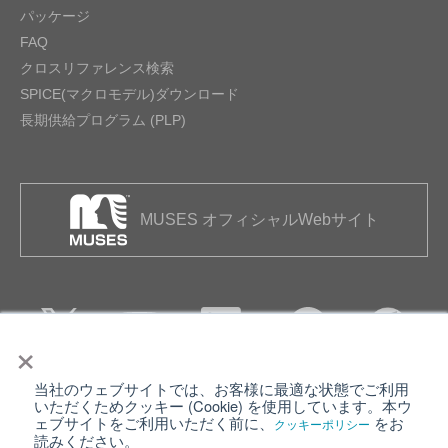
パッケージ
FAQ
クロスリファレンス検索
SPICE(マクロモデル)ダウンロード
長期供給プログラム (PLP)
MUSES オフィシャルWebサイト
×
当社のウェブサイトでは、お客様に最適な状態でご利用
個人情報保護について
ウェブサイト利用規約
いただくためクッキー (Cookie) を使用しています。本ウ
ェブサイトをご利用いただく前に、
をお
クッキーポリシー
クッキーポリシー
サイトマップ
読みください。