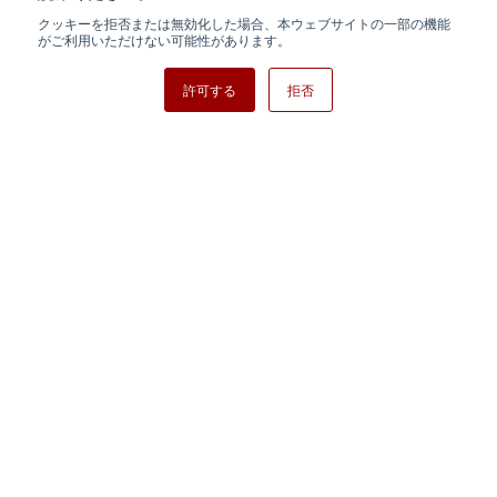
クッキーを拒否または無効化した場合、本ウェブサイトの一部の機能
日清紡ホールディングス
がご利用いただけない可能性があります。
許可する
拒否
Copyright ⓒ Nisshinbo Micro Devices Inc. All Rights Reserved.