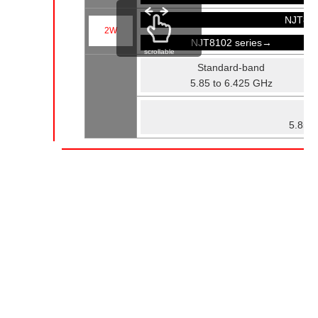
NJT81
2W
NJT8102 series→
scrollable
Standard-band
5.85 to 6.425 GHz
Fu
5.85 t