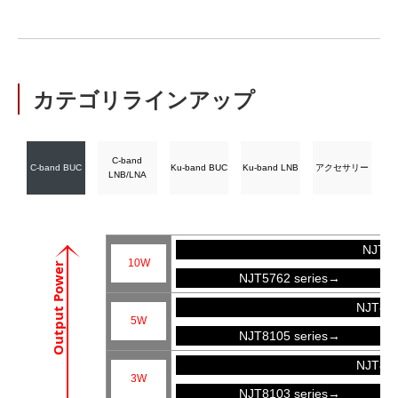
カテゴリラインアップ
C-band
C-band BUC
Ku-band BUC
Ku-band LNB
アクセサリー
LNB/LNA
NJT57
10W
Output Power
NJT5762 series→
NJT81
5W
NJT8105 series→
NJT81
3W
NJT8103 series→