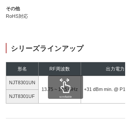
その他
RoHS対応
シリーズラインアップ
形名
RF周波数
出力電力
NJT8301UN
13.75 ~ 14.5 GHz
+31 dBm min. @ P1dB
NJT8301UF
scrollable