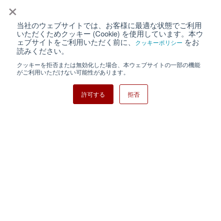
×
当社のウェブサイトでは、お客様に最適な状態でご利用
個人情報保護について
ウェブサイト利用規約
いただくためクッキー (Cookie) を使用しています。本ウ
ェブサイトをご利用いただく前に、
をお
クッキーポリシー
クッキーポリシー
サイトマップ
読みください。
クッキーを拒否または無効化した場合、本ウェブサイトの一部の機能
日清紡ホールディングス
がご利用いただけない可能性があります。
許可する
拒否
Copyright ⓒ Nisshinbo Micro Devices Inc. All Rights Reserved.