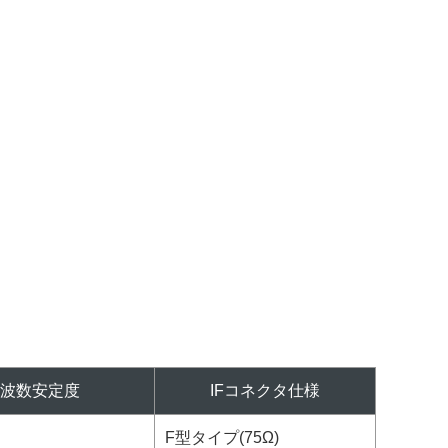
周波数安定度
IFコネクタ仕様
F型タイプ(75Ω)