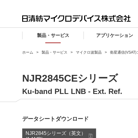
製品・サービス
アプリケーション
製品・サービス TOP
アプリケーション TOP
設計サポート TOP
品質・信頼性 TOP
購入 TOP
企業情報 TOP
ホーム
製品・サービス
マイクロ波製品
衛星通信(VSAT
電子デバイス製品
品質グレード (電子デバイス製品)
電子デバイス製品
品質方針・マネジメントシステム
電子デバイス製品
トップメッセージ
NJR2845CEシリーズ
マイクロ波製品
車載機器向けIC
マイクロ波製品
電子デバイス製品
マイクロ波製品
企業理念
ファウンドリサービス
産業機器向けIC
マイクロ波製品
会社概要
Ku-band PLL LNB - Ext. Ref.
設計フローから探す (電子デバイス)
民生機器向けIC
事業領域
マイクロ波
事業拠点・関連会社
データシートダウンロード
MUSESオフィシャルWebサイト
IR情報
NJR2845シリーズ（英文）