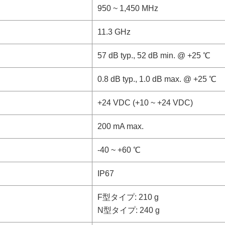
950 ~ 1,450 MHz
11.3 GHz
57 dB typ., 52 dB min. @ +25 ℃
0.8 dB typ., 1.0 dB max. @ +25 ℃
+24 VDC (+10 ~ +24 VDC)
200 mA max.
-40 ~ +60 ℃
IP67
F型タイプ: 210 g
N型タイプ: 240 g