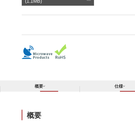
サステナビリティ
(1.1MB)
クロスリファレンス検索
コンプライアンス通報窓口
あなたの設計に合わせたサポートコンテンツ
早わかり日清紡マイクロデバイス
概要
仕様
概要