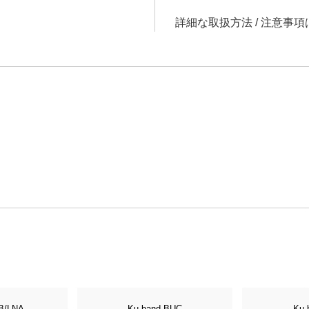
詳細な取扱方法 / 注意事
B/LNA
Ku-band BUC
Ku-