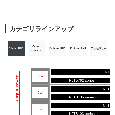
カテゴリラインアップ
C-band
C-band BUC
Ku-band BUC
Ku-band LNB
アクセサリー
LNB/LNA
NJT57
10W
Output Power
NJT5762 series→
NJT81
5W
NJT8105 series→
NJT81
3W
NJT8103 series→