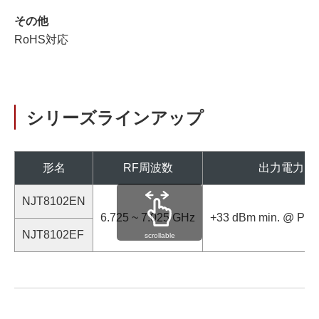
その他
RoHS対応
シリーズラインアップ
形名
RF周波数
出力電力
NJT8102EN
6.725 ~ 7.025 GHz
+33 dBm min. @ P1d
NJT8102EF
scrollable