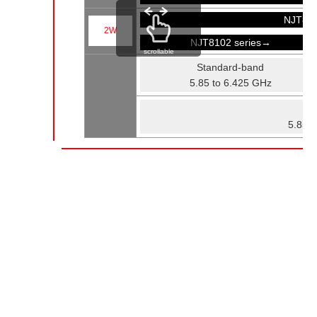
NJT81
2W
NJT8102 series→
scrollable
Standard-band
5.85 to 6.425 GHz
Fu
5.85 t