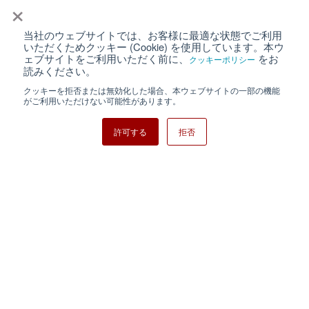
×
当社のウェブサイトでは、お客様に最適な状態でご利用
個人情報保護について
ウェブサイト利用規約
いただくためクッキー (Cookie) を使用しています。本ウ
ェブサイトをご利用いただく前に、
をお
クッキーポリシー
クッキーポリシー
サイトマップ
読みください。
クッキーを拒否または無効化した場合、本ウェブサイトの一部の機能
日清紡ホールディングス
がご利用いただけない可能性があります。
許可する
拒否
Copyright ⓒ Nisshinbo Micro Devices Inc. All Rights Reserved.