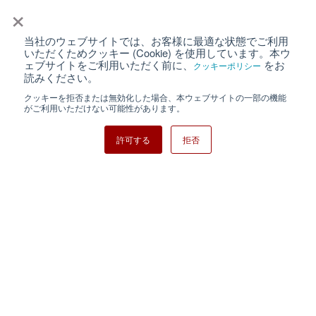
×
当社のウェブサイトでは、お客様に最適な状態でご利用
個人情報保護について
ウェブサイト利用規約
いただくためクッキー (Cookie) を使用しています。本ウ
ェブサイトをご利用いただく前に、
をお
クッキーポリシー
クッキーポリシー
サイトマップ
読みください。
クッキーを拒否または無効化した場合、本ウェブサイトの一部の機能
日清紡ホールディングス
がご利用いただけない可能性があります。
許可する
拒否
Copyright ⓒ Nisshinbo Micro Devices Inc. All Rights Reserved.