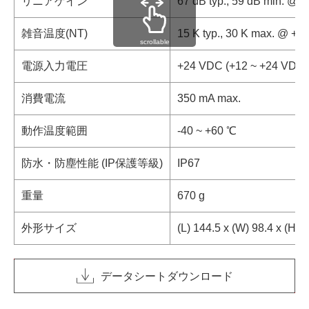
リニアゲイン
67 dB typ., 59 dB min. @ 
雑音温度(NT)
15 K typ., 30 K max. @ +2
scrollable
電源入力電圧
+24 VDC (+12 ~ +24 VDC)
消費電流
350 mA max.
動作温度範囲
-40 ~ +60 ℃
防水・防塵性能 (IP保護等級)
IP67
重量
670 g
外形サイズ
(L) 144.5 x (W) 98.4 x (H)
データシートダウンロード