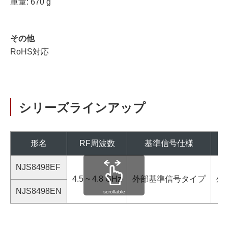
重量: 670 g
その他
RoHS対応
シリーズラインアップ
形名
RF周波数
基準信号仕様
NJS8498EF
4.5 ~ 4.8 GHz
外部基準信号タイプ
外
NJS8498EN
scrollable