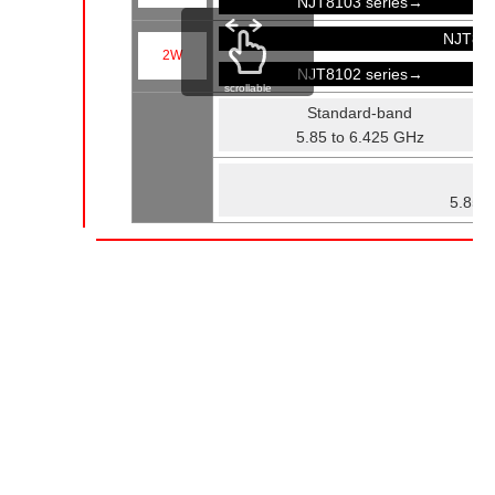
NJT8103 series→
NJT81
2W
NJT8102 series→
scrollable
Standard-band
5.85 to 6.425 GHz
Fu
5.85 t