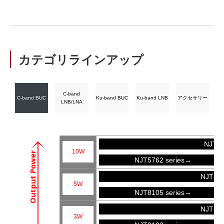
カテゴリラインアップ
C-band
C-band BUC
Ku-band BUC
Ku-band LNB
アクセサリー
LNB/LNA
NJT57
10W
Output Power
NJT5762 series→
NJT81
5W
NJT8105 series→
NJT81
3W