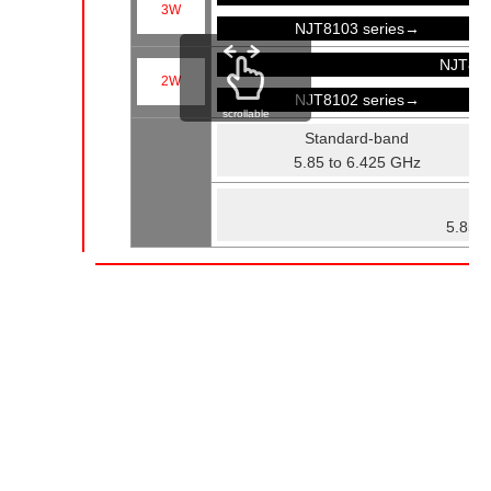
3W
NJT8103 series→
NJT81
2W
NJT8102 series→
scrollable
Standard-band
5.85 to 6.425 GHz
Fu
5.85 t