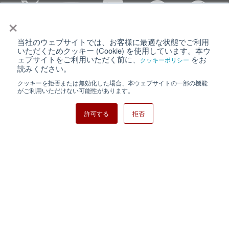
×
当社のウェブサイトでは、お客様に最適な状態でご利用
個人情報保護について
ウェブサイト利用規約
いただくためクッキー (Cookie) を使用しています。本ウ
ェブサイトをご利用いただく前に、
をお
クッキーポリシー
クッキーポリシー
サイトマップ
読みください。
クッキーを拒否または無効化した場合、本ウェブサイトの一部の機能
日清紡ホールディングス
がご利用いただけない可能性があります。
許可する
拒否
Copyright ⓒ Nisshinbo Micro Devices Inc. All Rights Reserved.