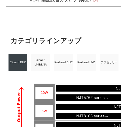
カテゴリラインアップ
C-band
C-band BUC
Ku-band BUC
Ku-band LNB
アクセサリー
LNB/LNA
NJT57
10W
Output Power
NJT5762 series→
NJT81
5W
NJT8105 series→
NJT81