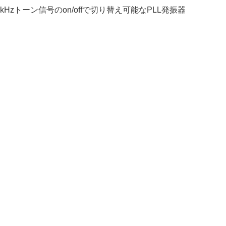
22kHzトーン信号のon/offで切り替え可能なPLL発振器