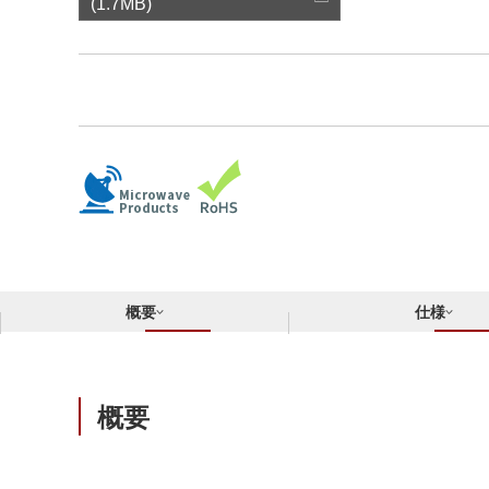
サステナビリティ
(1.7MB)
クロスリファレンス検索
コンプライアンス通報窓口
あなたの設計に合わせたサポートコンテンツ
早わかり日清紡マイクロデバイス
概要
仕様
概要