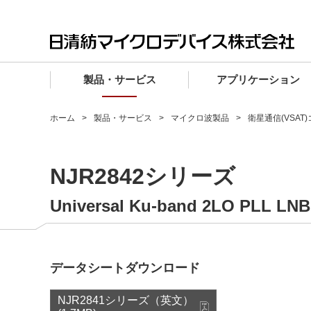
製品・サービス
アプリケーション
製品・サービス TOP
アプリケーション TOP
設計サポート TOP
品質・信頼性 TOP
購入 TOP
企業情報 TOP
ホーム
製品・サービス
マイクロ波製品
衛星通信(VSAT
電子デバイス製品
品質グレード (電子デバイス製品)
電子デバイス製品
品質方針・マネジメントシステム
電子デバイス製品
トップメッセージ
NJR2842シリーズ
マイクロ波製品
車載機器向けIC
マイクロ波製品
電子デバイス製品
マイクロ波製品
企業理念
ファウンドリサービス
産業機器向けIC
マイクロ波製品
会社概要
Universal Ku-band 2LO PLL LNB 
設計フローから探す (電子デバイス)
民生機器向けIC
事業領域
マイクロ波
事業拠点・関連会社
データシートダウンロード
MUSESオフィシャルWebサイト
IR情報
NJR2841シリーズ（英文）