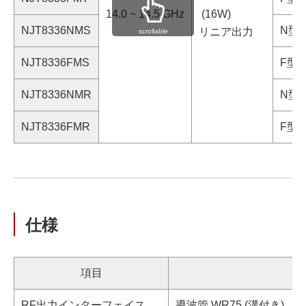
14.0 ~ 14.5 GHz
(16W)
NJT8336NMS
N型タ
リニア出力
scrollable
NJT8336FMS
F型タ
NJT8336NMR
N型タ
NJT8336FMR
F型タ
仕様
項目
RF出力インターフェイス
導波管,WR75 (溝付き)