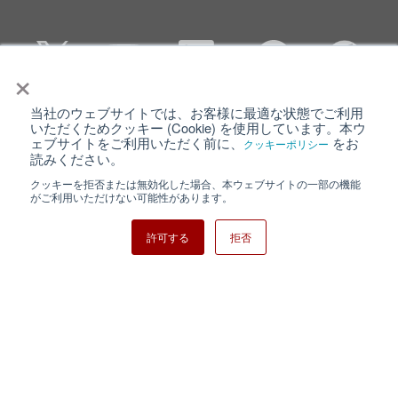
×
当社のウェブサイトでは、お客様に最適な状態でご利用
個人情報保護について
ウェブサイト利用規約
いただくためクッキー (Cookie) を使用しています。本ウ
ェブサイトをご利用いただく前に、
をお
クッキーポリシー
クッキーポリシー
サイトマップ
読みください。
クッキーを拒否または無効化した場合、本ウェブサイトの一部の機能
日清紡ホールディングス
がご利用いただけない可能性があります。
許可する
拒否
Copyright ⓒ Nisshinbo Micro Devices Inc. All Rights Reserved.