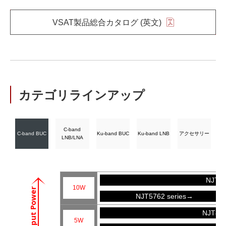
VSAT製品総合カタログ (英文)
カテゴリラインアップ
C-band
C-band BUC
Ku-band BUC
Ku-band LNB
アクセサリー
LNB/LNA
NJT57
10W
Output Power
NJT5762 series→
NJT81
5W