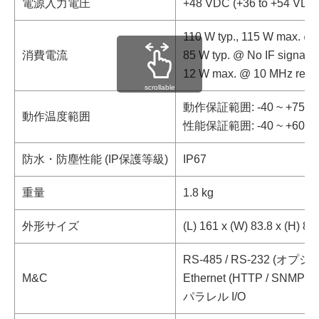
電源入力電圧
+48 VDC (+36 to +54 VDC
110 W typ., 115 W max. @
消費電流
85 W typ. @ No IF signal
12 W max. @ 10 MHz refere
scrollable
動作保証範囲: -40 ~ +75 ℃
動作温度範囲
性能保証範囲: -40 ~ +60 ℃
防水・防塵性能 (IP保護等級)
IP67
重量
1.8 kg
外形サイズ
(L) 161 x (W) 83.8 x (H) 8
RS-485 / RS-232 (オプシ
M&C
Ethernet (HTTP / SNMP)
パラレル I/O