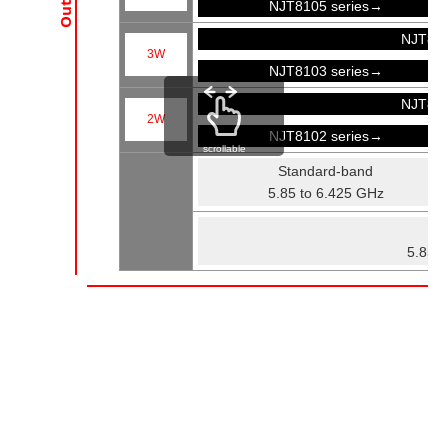
NJT8105 series→
NJT81
3W
NJT8103 series→
NJT81
2W
NJT8102 series→
scrollable
Standard-band
5.85 to 6.425 GHz
Fu
5.85 t