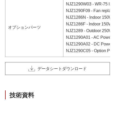
NJZ1290W03 - WR-75 Isolat
NJZ1290F09 - Fan replace
NJZ1286N - Indoor 150W A
NJZ1286F - Indoor 150W A
オプションパーツ
NJZ1289 - Outdoor 250
NJZ1290A01 - AC Power Ca
NJZ1290A02 - DC Power &
NJZ1290C05 - Option Port
データシートダウンロード
技術資料