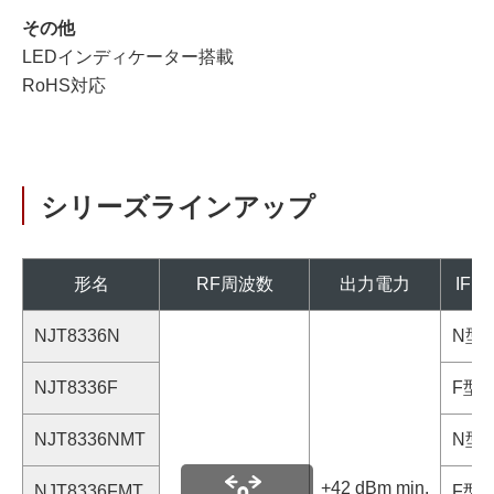
その他
LEDインディケーター搭載
RoHS対応
シリーズラインアップ
形名
RF周波数
出力電力
IF
NJT8336N
N型タ
NJT8336F
F型タ
NJT8336NMT
N型タ
+42 dBm min.
NJT8336FMT
F型タ