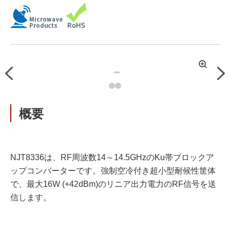
拡
Previous
Nex
大
概要
NJT8336は、RF周波数14～14.5GHzのKu帯ブロックア
ップコンバーターです。強制空冷付き超小型耐候性筐体
で、最大16W (+42dBm)のリニア出力電力のRF信号を送
信します。