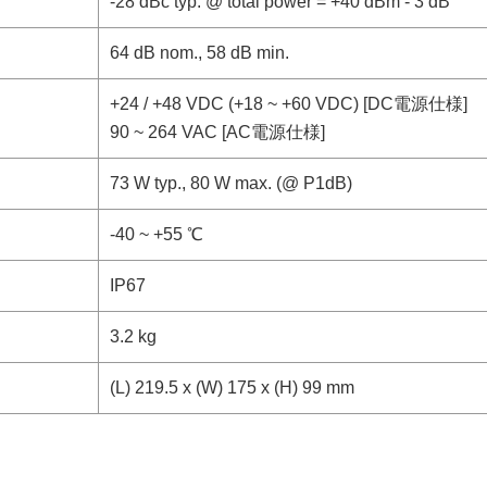
-28 dBc typ. @ total power = +40 dBm - 3 dB
64 dB nom., 58 dB min.
+24 / +48 VDC (+18 ~ +60 VDC) [DC電源仕様]
90 ~ 264 VAC [AC電源仕様]
73 W typ., 80 W max. (@ P1dB)
-40 ~ +55 ℃
IP67
3.2 kg
(L) 219.5 x (W) 175 x (H) 99 mm