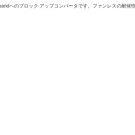
nsat C-bandへのブロック アップコンバータです。ファンレスの耐候