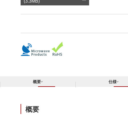
サステナビリティ
(3.3MB)
クロスリファレンス検索
コンプライアンス通報窓口
あなたの設計に合わせたサポートコンテンツ
早わかり日清紡マイクロデバイス
概要
仕様
概要