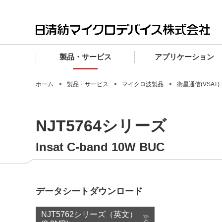
製品・サービス
アプリケーション
製品・サービス TOP
アプリケーション TOP
設計サポート TOP
品質・信頼性 TOP
購入 TOP
企業情報 TOP
ホーム
製品・サービス
マイクロ波製品
衛星通信(VSAT
電子デバイス製品
品質グレード (電子デバイス製品)
電子デバイス製品
品質方針・マネジメントシステム
電子デバイス製品
トップメッセージ
NJT5764シリーズ
マイクロ波製品
車載機器向けIC
マイクロ波製品
電子デバイス製品
マイクロ波製品
企業理念
ファウンドリサービス
産業機器向けIC
マイクロ波製品
会社概要
Insat C-band 10W BUC
設計フローから探す (電子デバイス)
民生機器向けIC
事業領域
マイクロ波
事業拠点・関連会社
データシートダウンロード
MUSESオフィシャルWebサイト
IR情報
NJT5762シリーズ（英文）