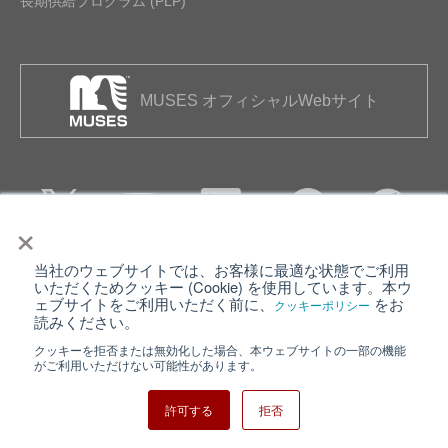
長期供給プログラム (PLP)
MUSES オフィシャルWebサイト
×
当社のウェブサイトでは、お客様に最適な状態でご利用
個人情報保護について
ウェブサイト利用規約
いただくためクッキー (Cookie) を使用しています。本ウ
ェブサイトをご利用いただく前に、
をお
クッキーポリシー
クッキーポリシー
サイトマップ
読みください。
クッキーを拒否または無効化した場合、本ウェブサイトの一部の機能
日清紡ホールディングス
がご利用いただけない可能性があります。
許可する
拒否
Copyright ⓒ Nisshinbo Micro Devices Inc. All Rights Reserved.