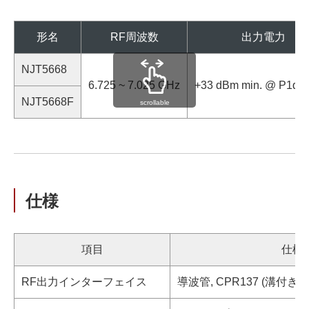
形名
RF周波数
出力電力
NJT5668
6.725 ~ 7.025 GHz
+33 dBm min. @ P1dB
NJT5668F
scrollable
仕様
項目
仕様
RF出力インターフェイス
導波管, CPR137 (溝付き)