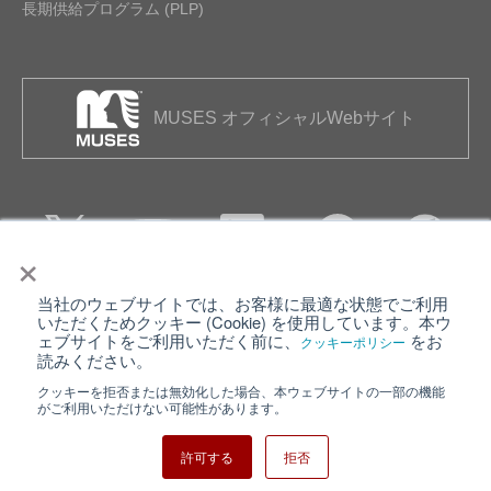
長期供給プログラム (PLP)
MUSES オフィシャルWebサイト
×
当社のウェブサイトでは、お客様に最適な状態でご利用
個人情報保護について
ウェブサイト利用規約
いただくためクッキー (Cookie) を使用しています。本ウ
ェブサイトをご利用いただく前に、
をお
クッキーポリシー
クッキーポリシー
サイトマップ
読みください。
クッキーを拒否または無効化した場合、本ウェブサイトの一部の機能
日清紡ホールディングス
がご利用いただけない可能性があります。
許可する
拒否
Copyright ⓒ Nisshinbo Micro Devices Inc. All Rights Reserved.