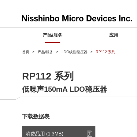
产品/服务
应用
产品/服务 TOP
应用 TOP
设计支持 TOP
质量和可靠性 TOP
购买/样品 TOP
企业情报 TOP
首页
产品/服务
LDO线性稳压器
RP112 系列
电子器件
质量等级 (电子器件)
电子器件
质量方针和质量管理体系
电子器件
社长致词
RP112 系列
微波产品
车载用IC
微波产品
电子器件
微波产品
企业理念
低噪声150mA LDO稳压器
晶圆代工服务
工业设备用IC
微波产品
公司简介
寻找交叉参考产品
消费设备用IC
业务领域
微波产品
业务地点
下载数据表
MUSES Official Website
CSR活动 (日本)
消费品用 (1.3MB)