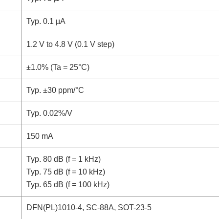
Typ. 0.1 µA
1.2 V to 4.8 V (0.1 V step)
±1.0% (Ta = 25°C)
Typ. ±30 ppm/°C
Typ. 0.02%/V
150 mA
Typ. 80 dB (f = 1 kHz)
Typ. 75 dB (f = 10 kHz)
Typ. 65 dB (f = 100 kHz)
DFN(PL)1010-4, SC-88A, SOT-23-5