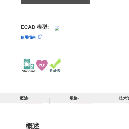
合规举报中心
寻找交叉参考产品
了解⽇清纺微电⼦株式会社
ECAD 模型:
使用指南
概述
规格
技术
概述