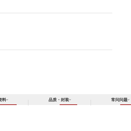
资料
品质・封装
常问问题