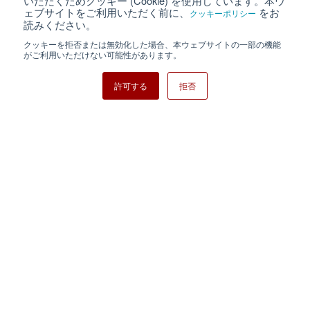
いただくためクッキー (Cookie) を使用しています。本ウ
ェブサイトをご利用いただく前に、
をお
クッキーポリシー
クッキーポリシー
サイトマップ
読みください。
クッキーを拒否または無効化した場合、本ウェブサイトの一部の機能
日清紡ホールディングス
がご利用いただけない可能性があります。
許可する
拒否
Copyright ⓒ Nisshinbo Micro Devices Inc. All Rights Reserved.