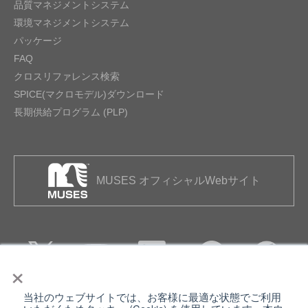
品質マネジメントシステム
環境マネジメントシステム
パッケージ
FAQ
クロスリファレンス検索
SPICE(マクロモデル)ダウンロード
長期供給プログラム (PLP)
MUSES オフィシャルWebサイト
×
当社のウェブサイトでは、お客様に最適な状態でご利用
個人情報保護について
ウェブサイト利用規約