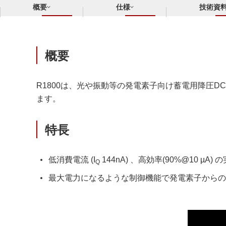
概要
仕様
技術資
概要
R1800は、光や振動等の発電素子向け蓄電用降圧
ます。
特長
低消費電流 (I
144nA) 、高効率(90%@10 µA) 
Q
最大電力になるような制御機能で発電素子からの