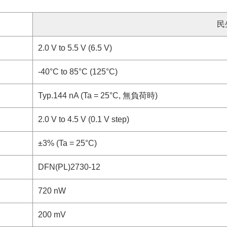
民
2.0 V to 5.5 V (6.5 V)
-40°C to 85°C (125°C)
Typ.144 nA (Ta = 25°C, 無負荷時)
2.0 V to 4.5 V (0.1 V step)
±3% (Ta = 25°C)
DFN(PL)2730-12
720 nW
200 mV