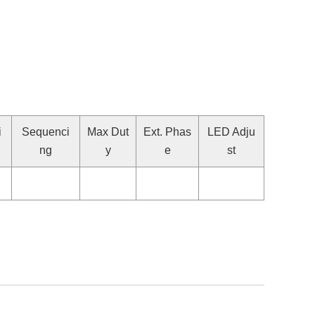
i
Sequenci
Max Dut
Ext. Phas
LED Adju
ng
y
e
st