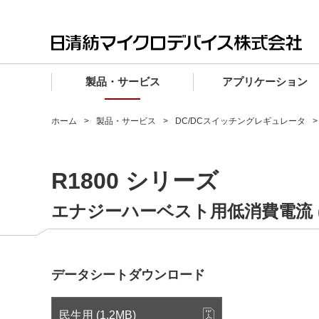
製品・サービス
アプリケーション
製品・サービス TOP
アプリケーション TOP
設計サポート TOP
品質・信頼性 TOP
購入 TOP
企業情報 TOP
ホーム
製品・サービス
DC/DCスイッチングレギュレータ
電子デバイス製品
品質グレード (電子デバイス製品)
電子デバイス製品
品質方針・マネジメントシステム
電子デバイス製品
トップメッセージ
R1800 シリーズ
マイクロ波製品
車載機器向けIC
マイクロ波製品
電子デバイス製品
マイクロ波製品
企業理念
ファウンドリサービス
産業機器向けIC
マイクロ波製品
会社概要
エナジーハーベスト用低消費電流 (IQ
設計フローから探す (電子デバイス)
民生機器向けIC
事業領域
マイクロ波
事業拠点・関連会社
データシートダウンロード
MUSESオフィシャルWebサイト
IR情報
民生用 (1.2MB)