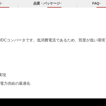
料
品質・パッケージ
FAQ
DC/DCコンバータです。低消費電流であるため、照度が低い環
の実現
電力供給の最適化