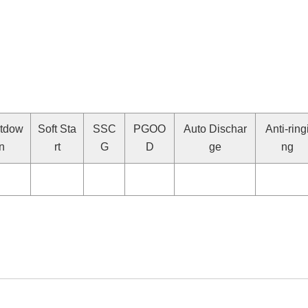
tdow
Soft Sta
SSC
PGOO
Auto Dischar
Anti-ring
n
rt
G
D
ge
ng