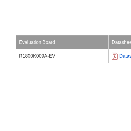
Evaluation Board
Datashee
R1800K009A-EV
Data