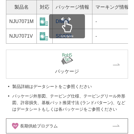
製品名
対応
パッケージ情報
マーキング情報
NJU7071M
DMP8
-
NJU7071V
SSOP8
-
scrollable
パッケージ
製品詳細はデータシートをご参照ください
パッケージ外形図、テーピング仕様、テーピングリール外形
図、許容損失、基板パット推奨寸法 (ランドパターン)、など
はデータシートもしくは各パッケージをご参照ください
長期供給プログラム