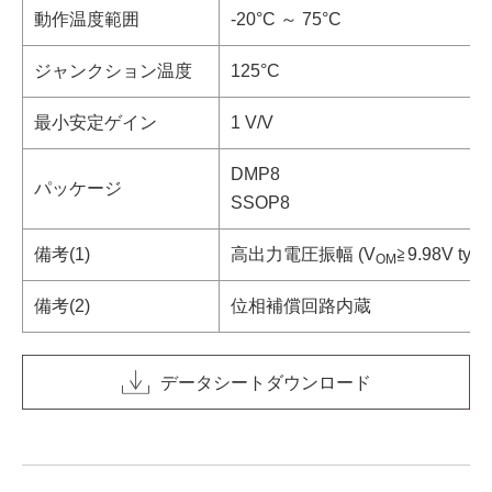
動作温度範囲
-20°C ～ 75°C
ジャンクション温度
125°C
最小安定ゲイン
1 V/V
DMP8
パッケージ
SSOP8
備考(1)
高出力電圧振幅 (V
≧9.98V typ
OM
備考(2)
位相補償回路内蔵
データシートダウンロード