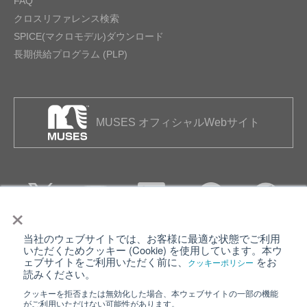
FAQ
クロスリファレンス検索
SPICE(マクロモデル)ダウンロード
長期供給プログラム (PLP)
MUSES オフィシャルWebサイト
×
当社のウェブサイトでは、お客様に最適な状態でご利用
個人情報保護について
ウェブサイト利用規約
いただくためクッキー (Cookie) を使用しています。本ウ
ェブサイトをご利用いただく前に、
をお
クッキーポリシー
クッキーポリシー
サイトマップ
読みください。
クッキーを拒否または無効化した場合、本ウェブサイトの一部の機能
日清紡ホールディングス
がご利用いただけない可能性があります。