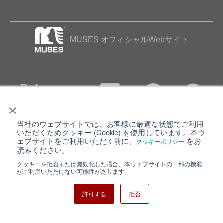
MUSES オフィシャルWebサイト
×
当社のウェブサイトでは、お客様に最適な状態でご利用
個人情報保護について
ウェブサイト利用規約
いただくためクッキー (Cookie) を使用しています。本ウ
ェブサイトをご利用いただく前に、
をお
クッキーポリシー
クッキーポリシー
サイトマップ
読みください。
クッキーを拒否または無効化した場合、本ウェブサイトの一部の機能
日清紡ホールディングス
がご利用いただけない可能性があります。
許可する
拒否
Copyright ⓒ Nisshinbo Micro Devices Inc. All Rights Reserved.