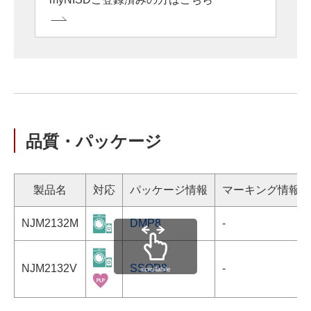
品質・パッケージ
製品名
対応
パッケージ情報
マーキング情報
NJM2132M
DMP8
-
NJM2132V
SSOP8
-
scrollable