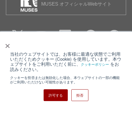
MUSES オフィシャルWebサイト
×
当社のウェブサイトでは、お客様に最適な状態でご利用
個人情報保護について
ウェブサイト利用規約
いただくためクッキー (Cookie) を使用しています。本ウ
ェブサイトをご利用いただく前に、
をお
クッキーポリシー
クッキーポリシー
サイトマップ
読みください。
クッキーを拒否または無効化した場合、本ウェブサイトの一部の機能
日清紡ホールディングス
がご利用いただけない可能性があります。
許可する
拒否
Copyright ⓒ Nisshinbo Micro Devices Inc. All Rights Reserved.