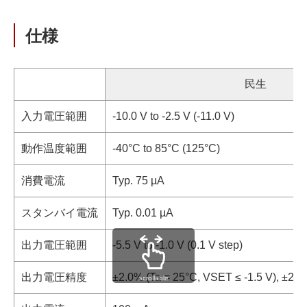
仕様
民生
入力電圧範囲
-10.0 V to -2.5 V (-11.0 V)
動作温度範囲
-40°C to 85°C (125°C)
消費電流
Typ. 75 µA
スタンバイ電流
Typ. 0.01 µA
出力電圧範囲
-5.5 V to -1.0 V (0.1 V step)
出力電圧精度
±2.0% (Ta = 25°C, VSET ≤ -1.5 V), ±20 
scrollable