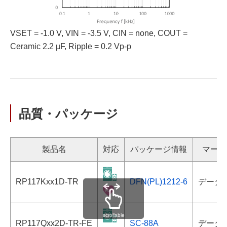
VSET = -1.0 V, VIN = -3.5 V, CIN = none, COUT =
Ceramic 2.2 µF, Ripple = 0.2 Vp-p
品質・パッケージ
製品名
対応
パッケージ情報
マーキ
RP117Kxx1D-TR
DFN(PL)1212-6
データ
scrollable
RP117Qxx2D-TR-FE
SC-88A
データ