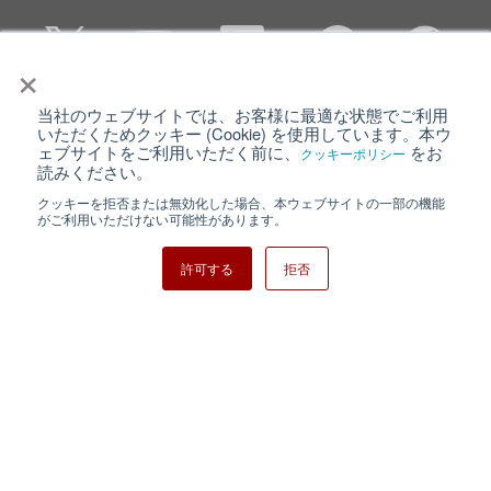
×
当社のウェブサイトでは、お客様に最適な状態でご利用
個人情報保護について
ウェブサイト利用規約
いただくためクッキー (Cookie) を使用しています。本ウ
ェブサイトをご利用いただく前に、
をお
クッキーポリシー
クッキーポリシー
サイトマップ
読みください。
クッキーを拒否または無効化した場合、本ウェブサイトの一部の機能
日清紡ホールディングス
がご利用いただけない可能性があります。
許可する
拒否
Copyright ⓒ Nisshinbo Micro Devices Inc. All Rights Reserved.