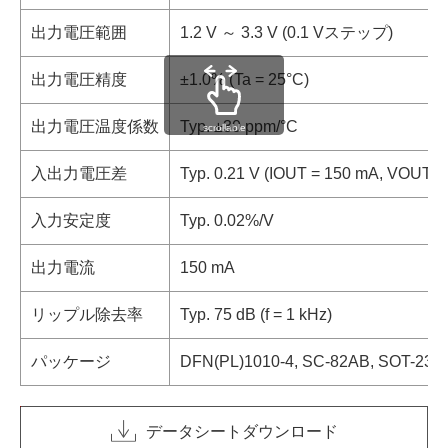
出力電圧範囲
1.2 V ～ 3.3 V (0.1 Vステップ)
出力電圧精度
±1.0% (Ta = 25°C)
出力電圧温度係数
Typ. ±30 ppm/°C
scrollable
入出力電圧差
Typ. 0.21 V (IOUT = 150 mA, VOUT = 
入力安定度
Typ. 0.02%/V
出力電流
150 mA
リップル除去率
Typ. 75 dB (f = 1 kHz)
パッケージ
DFN(PL)1010-4, SC-82AB, SOT-23-5
データシートダウンロード