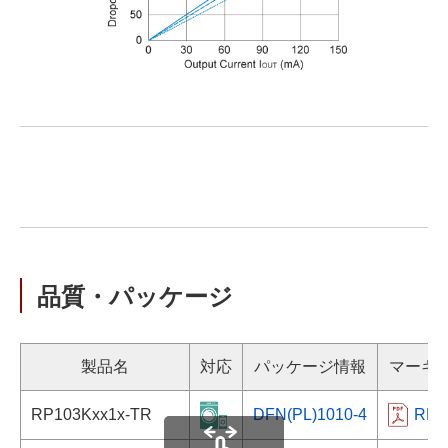
品質・パッケージ
製品名
対応
パッケージ情報
マーキ
RP103Kxx1x-TR
DFN(PL)1010-4
RP1