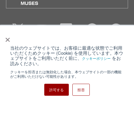
×
当社のウェブサイトでは、お客様に最適な状態でご利用
個人情報保護について
ウェブサイト利用規約
いただくためクッキー (Cookie) を使用しています。本ウ
ェブサイトをご利用いただく前に、
をお
クッキーポリシー
クッキーポリシー
サイトマップ
読みください。
クッキーを拒否または無効化した場合、本ウェブサイトの一部の機能
日清紡ホールディングス
がご利用いただけない可能性があります。
許可する
拒否
Copyright ⓒ Nisshinbo Micro Devices Inc. All Rights Reserved.