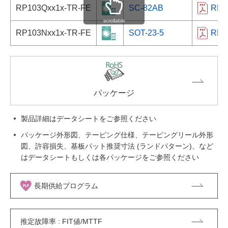
RP103Qxx1x-TR-FE
SC-82AB
RP1
scrollable
RP103Nxx1x-TR-FE
SOT-23-5
RP1
パッケージ
製品詳細はデータシートをご参照ください
パッケージ外形図、テーピング仕様、テーピングリール外形
図、許容損失、基板パット推奨寸法 (ランドパターン)、など
はデータシートもしくは各パッケージをご参照ください
長期供給プログラム
推定故障率 : FIT値/MTTF