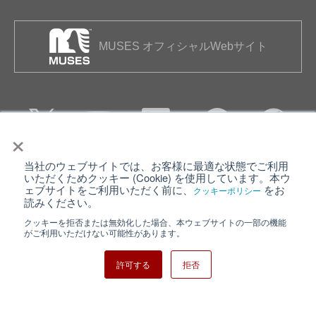
MUSES オフィシャルWebサイト
×
当社のウェブサイトでは、お客様に最適な状態でご利用
個人情報保護について
ウェブサイト利用規約
いただくためクッキー (Cookie) を使用しています。本ウ
ェブサイトをご利用いただく前に、
をお
クッキーポリシー
クッキーポリシー
サイトマップ
読みください。
クッキーを拒否または無効化した場合、本ウェブサイトの一部の機能
日清紡ホールディングス
がご利用いただけない可能性があります。
許可する
拒否
Copyright ⓒ Nisshinbo Micro Devices Inc. All Rights Reserved.